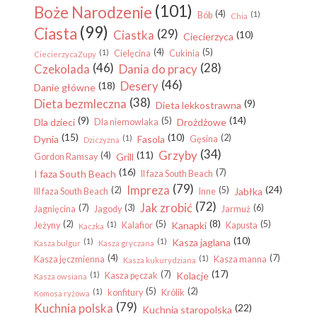
(101)
Boże Narodzenie
(4)
(1)
Bób
Chia
(99)
Ciasta
(29)
Ciastka
(10)
Ciecierzyca
(4)
(5)
(1)
Cielęcina
Cukinia
CiecierzycaZupy
(46)
(28)
Czekolada
Dania do pracy
(46)
Desery
(18)
Danie główne
(38)
Dieta bezmleczna
(9)
Dieta lekkostrawna
(9)
(14)
(5)
Dla dzieci
Drożdżowe
Dla niemowlaka
(15)
(10)
(2)
Dynia
(1)
Fasola
Gęsina
Dziczyzna
(34)
Grzyby
(11)
(4)
Grill
Gordon Ramsay
(16)
(7)
I faza South Beach
II faza South Beach
(79)
Impreza
(24)
(2)
(5)
Jabłka
III faza South Beach
Inne
(72)
Jak zrobić
(7)
(3)
(6)
Jagnięcina
Jagody
Jarmuż
(8)
(2)
(5)
(5)
(1)
Kanapki
Jeżyny
Kalafior
Kapusta
Kaczka
(10)
(1)
(1)
Kasza jaglana
Kasza bulgur
Kasza gryczana
(4)
(7)
(1)
Kasza jęczmienna
Kasza manna
Kasza kukurydziana
(17)
(7)
(1)
Kolacje
Kasza pęczak
Kasza owsiana
(5)
(2)
(1)
konfitury
Królik
Komosa ryżowa
(79)
Kuchnia polska
(22)
Kuchnia staropolska