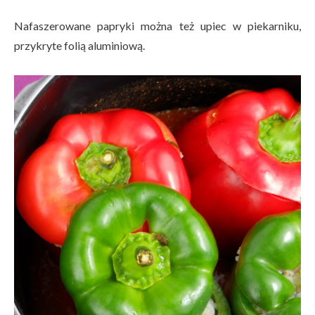
Nafaszerowane papryki można też upiec w piekarniku,
przykryte folią aluminiową.