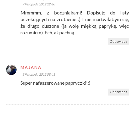
7 listopada 2012 22:40
Mmmmm, z boczniakami! Dopisuję do listy
oczekujących na zrobienie :) I nie martwiłabym się,
że długo duszone (ja wolę miękką paprykę, więc
rozumiem). Ech, aż pachną...
Odpowiedz
MAJANA
8 listopada 2012 08:41
Super nafaszerowane papryczki!:)
Odpowiedz