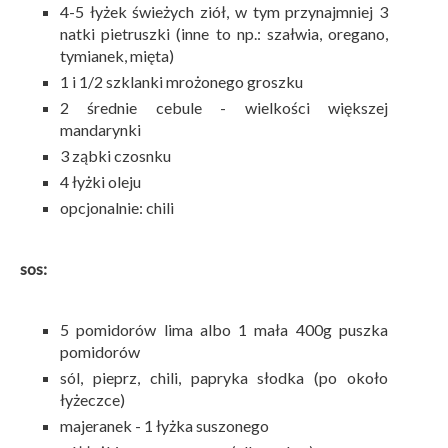
4-5 łyżek świeżych ziół, w tym przynajmniej 3
natki pietruszki (inne to np.: szałwia, oregano,
tymianek, mięta)
1 i 1/2 szklanki mrożonego groszku
2 średnie cebule - wielkości większej
mandarynki
3 ząbki czosnku
4 łyżki oleju
opcjonalnie: chili
sos:
5 pomidorów lima albo 1 mała 400g puszka
pomidorów
sól, pieprz, chili, papryka słodka (po około
łyżeczce)
majeranek - 1 łyżka suszonego