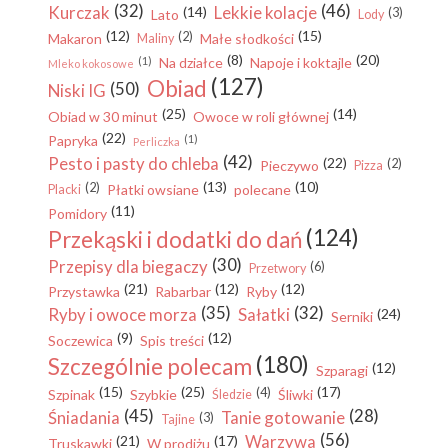
(32)
(46)
Kurczak
Lekkie kolacje
(14)
(3)
Lato
Lody
(12)
(15)
(2)
Makaron
Małe słodkości
Maliny
(8)
(20)
(1)
Na działce
Napoje i koktajle
Mleko kokosowe
(127)
Obiad
(50)
Niski IG
(25)
(14)
Obiad w 30 minut
Owoce w roli głównej
(22)
Papryka
(1)
Perliczka
(42)
Pesto i pasty do chleba
(22)
(2)
Pieczywo
Pizza
(13)
(10)
(2)
Płatki owsiane
polecane
Placki
(11)
Pomidory
(124)
Przekąski i dodatki do dań
(30)
Przepisy dla biegaczy
(6)
Przetwory
(21)
(12)
(12)
Przystawka
Rabarbar
Ryby
(35)
(32)
Ryby i owoce morza
Sałatki
(24)
Serniki
(9)
(12)
Soczewica
Spis treści
(180)
Szczególnie polecam
(12)
Szparagi
(15)
(25)
(17)
(4)
Szpinak
Szybkie
Śliwki
Śledzie
(45)
(28)
Śniadania
Tanie gotowanie
(3)
Tajine
(56)
Warzywa
(21)
(17)
Truskawki
W prodiżu