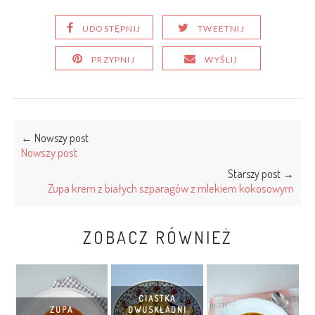
UDOSTĘPNIJ
TWEETNIJ
PRZYPNIJ
WYŚLIJ
← Nowszy post
Nowszy post
Starszy post →
Zupa krem z białych szparagów z mlekiem kokosowym
ZOBACZ RÓWNIEŻ
CIASTKA
ZUPA
DWUSKŁADNI