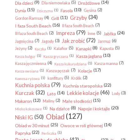
(9)
(14)
(5)
Dla dzieci
Drożdżowe
Dla niemowlaka
(15)
(10)
(2)
Dynia
(1)
Fasola
Gęsina
Dziczyzna
(34)
Grzyby
(11)
(4)
Grill
Gordon Ramsay
(16)
(7)
I faza South Beach
II faza South Beach
(79)
Impreza
(24)
(2)
(5)
Jabłka
III faza South Beach
Inne
(72)
Jak zrobić
(7)
(3)
(6)
Jagnięcina
Jagody
Jarmuż
(8)
(2)
(5)
(5)
(1)
Kanapki
Jeżyny
Kalafior
Kapusta
Kaczka
(10)
(1)
(1)
Kasza jaglana
Kasza bulgur
Kasza gryczana
(4)
(7)
(1)
Kasza jęczmienna
Kasza manna
Kasza kukurydziana
(17)
(7)
(1)
Kolacje
Kasza pęczak
Kasza owsiana
(5)
(2)
(1)
konfitury
Królik
Komosa ryżowa
(79)
Kuchnia polska
(22)
Kuchnia staropolska
(32)
(46)
Kurczak
Lekkie kolacje
(14)
(3)
Lato
Lody
(12)
(15)
(2)
Makaron
Małe słodkości
Maliny
(8)
(20)
(1)
Na działce
Napoje i koktajle
Mleko kokosowe
(127)
Obiad
(50)
Niski IG
(25)
(14)
Obiad w 30 minut
Owoce w roli głównej
(22)
Papryka
(1)
Perliczka
(42)
(22)