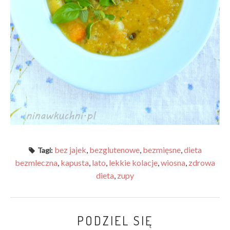
bez jajek
,
bezglutenowe
,
bezmięsne
,
dieta
Tagi:
bezmleczna
,
kapusta
,
lato
,
lekkie kolacje
,
wiosna
,
zdrowa
dieta
,
zupy
PODZIEL SIĘ