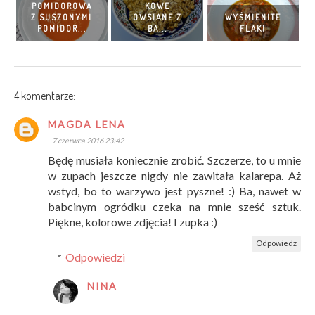
POMIDOROWA
KOWE
Z SUSZONYMI
OWSIANE Z
WYŚMIENITE
POMIDOR...
BA...
FLAKI
4 komentarze:
MAGDA LENA
7 czerwca 2016 23:42
Będę musiała koniecznie zrobić. Szczerze, to u mnie
w zupach jeszcze nigdy nie zawitała kalarepa. Aż
wstyd, bo to warzywo jest pyszne! :) Ba, nawet w
babcinym ogródku czeka na mnie sześć sztuk.
Piękne, kolorowe zdjęcia! I zupka :)
Odpowiedz
Odpowiedzi
NINA