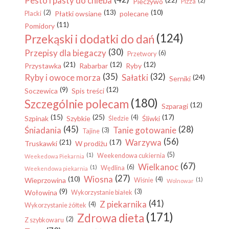
Pesto i pasty do chleba
(2)
Pieczywo
Pizza
(13)
(10)
(2)
Płatki owsiane
polecane
Placki
(11)
Pomidory
(124)
Przekąski i dodatki do dań
(30)
Przepisy dla biegaczy
(6)
Przetwory
(21)
(12)
(12)
Przystawka
Rabarbar
Ryby
(35)
(32)
Ryby i owoce morza
Sałatki
(24)
Serniki
(9)
(12)
Soczewica
Spis treści
(180)
Szczególnie polecam
(12)
Szparagi
(15)
(25)
(17)
(4)
Szpinak
Szybkie
Śliwki
Śledzie
(45)
(28)
Śniadania
Tanie gotowanie
(3)
Tajine
(56)
Warzywa
(21)
(17)
Truskawki
W prodiżu
(5)
(1)
Weekendowa cukiernia
Weekedowa Piekarnia
(67)
Wielkanoc
(6)
(1)
Wędlina
Weekendowa piekarnia
(27)
Wiosna
(10)
(4)
Wieprzowina
(1)
Wiśnie
Wolnowar
(9)
(3)
Wołowina
Wykorzystanie białek
(41)
Z piekarnika
(4)
Wykorzystanie żółtek
(171)
Zdrowa dieta
(2)
Z szybkowaru