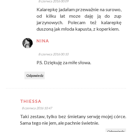
8 czerwca 2016 00:09
Kalarepkę jadałam przeważnie na surowo,
od kilku lat moze daję ją do zup
jarzynowych. Polecam też kalarepkę
duszoną jak młoda kapusta, z koperkiem.
NINA
8 czerwca 2016 00:10
P.S. Dziękuję za miłe słowa.
Odpowiedz
THIESSA
8 czerwca 2016 10:47
Taki zestaw, tylko bez śmietany serwję mojej córce.
Sama tego nie jem, ale pachnie świetnie.
Odpowiedz