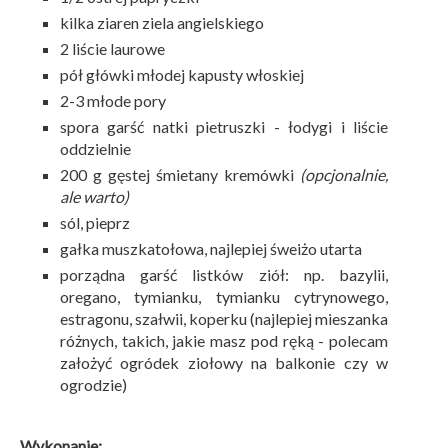
kilka ziaren ziela angielskiego
2 liście laurowe
pół główki młodej kapusty włoskiej
2-3 młode pory
spora garść natki pietruszki - łodygi i liście
oddzielnie
200 g gęstej śmietany kremówki
(opcjonalnie,
ale warto)
sól, pieprz
gałka muszkatołowa, najlepiej śweiżo utarta
porządna garść listków ziół: np. bazylii,
oregano, tymianku, tymianku cytrynowego,
estragonu, szałwii, koperku (najlepiej mieszanka
różnych, takich, jakie masz pod ręką - polecam
założyć ogródek ziołowy na balkonie czy w
ogrodzie)
Wykonanie: