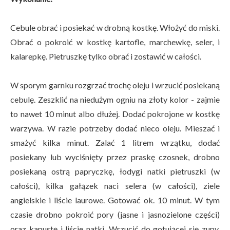
Cebule obrać i posiekać w drobną kostkę. Włożyć do miski.
Obrać o pokroić w kostkę kartofle, marchewkę, seler, i
kalarepkę. Pietruszkę tylko obrać i zostawić w całości.
W sporym garnku rozgrzać trochę oleju i wrzucić posiekaną
cebulę. Zeszklić na niedużym ogniu na złoty kolor - zajmie
to nawet 10 minut albo dłużej. Dodać pokrojone w kostkę
warzywa. W razie potrzeby dodać nieco oleju. Mieszać i
smażyć kilka minut. Zalać 1 litrem wrzątku, dodać
posiekany lub wyciśnięty przez praskę czosnek, drobno
posiekaną ostrą papryczkę, łodygi natki pietruszki (w
całości), kilka gałązek naci selera (w całości), ziele
angielskie i liście laurowe. Gotować ok. 10 minut. W tym
czasie drobno pokroić pory (jasne i jasnozielone części)
oraz kapustę i liście natki. Wrzucić do gotującej się zupy.