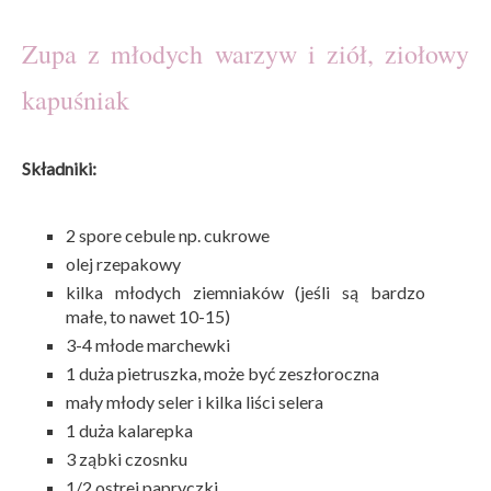
Zupa z młodych warzyw i ziół, ziołowy
kapuśniak
Składniki:
2 spore cebule np. cukrowe
olej rzepakowy
kilka młodych ziemniaków (jeśli są bardzo
małe, to nawet 10-15)
3-4 młode marchewki
1 duża pietruszka, może być zeszłoroczna
mały młody seler i kilka liści selera
1 duża kalarepka
3 ząbki czosnku
1/2 ostrej papryczki