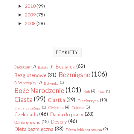
2010
(99)
►
2009
(75)
►
2008
(28)
►
ETYKIETY
(62)
Bez jajek
(7)
(1)
Bakłażan
Bataty
(106)
Bezmięsne
(31)
Bezglutenowe
(7)
(1)
BLW przepisy
Botwinka
(101)
Boże Narodzenie
(4)
(1)
Bób
Chia
(99)
Ciasta
(29)
Ciastka
(10)
Ciecierzyca
(4)
(5)
(1)
Cielęcina
Cukinia
CiecierzycaZupy
(46)
(28)
Czekolada
Dania do pracy
(46)
Desery
(18)
Danie główne
(38)
Dieta bezmleczna
(9)
Dieta lekkostrawna