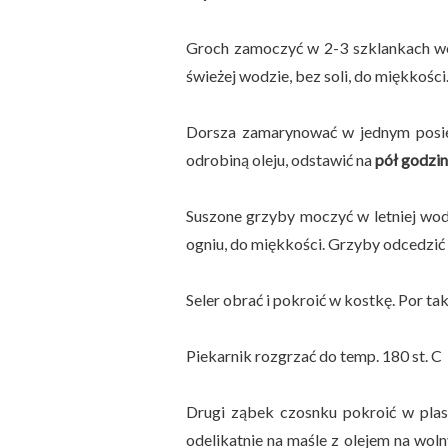
Groch zamoczyć w 2-3 szklankach w
świeżej wodzie, bez soli, do miękkości
Dorsza zamarynować w jednym posie
odrobiną oleju, odstawić na
pół godzi
Suszone grzyby moczyć w letniej wod
ogniu, do miękkości. Grzyby odcedzić 
Seler obrać i pokroić w kostkę. Por ta
Piekarnik rozgrzać do temp. 180 st. C
Drugi ząbek czosnku pokroić w plas
odelikatnie na maśle z olejem na wol