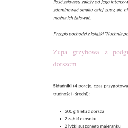
ilość zakwasu zależy od jego intensy
zdominować smaku całej zupy, ale n
można ich żałować.
Przepis pochodzi z książki "Kuchnia p
Zupa grzybowa z podg
dorszem
Składniki
(4 porcje, czas przygotowa
trudności - średni):
300 g filetu z dorsza
2 ząbki czosnku
2 łyżki suszonego majeranku