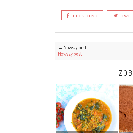
UDOSTĘPNIJ
TWEE
← Nowszy post
Nowszy post
ZOB