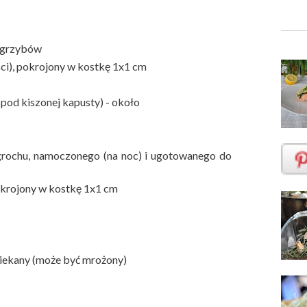
 grzybów
ści), pokrojony w kostkę 1x1 cm
pod kiszonej kapusty) - około
grochu, namoczonego (na noc) i ugotowanego do
pokrojony w kostkę 1x1 cm
siekany (może być mrożony)