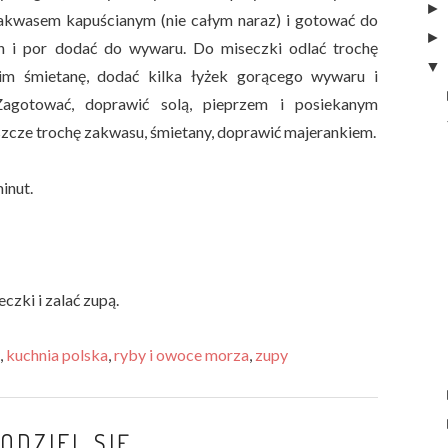
akwasem kapuścianym (nie całym naraz) i gotować do
h i por dodać do wywaru. Do miseczki odlać trochę
m śmietanę, dodać kilka łyżek gorącego wywaru i
Zagotować, doprawić solą, pieprzem i posiekanym
szcze trochę zakwasu, śmietany, doprawić majerankiem.
inut.
zki i zalać zupą.
,
kuchnia polska
,
ryby i owoce morza
,
zupy
ODZIEL SIĘ