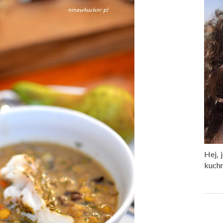
Hej, 
kuchn