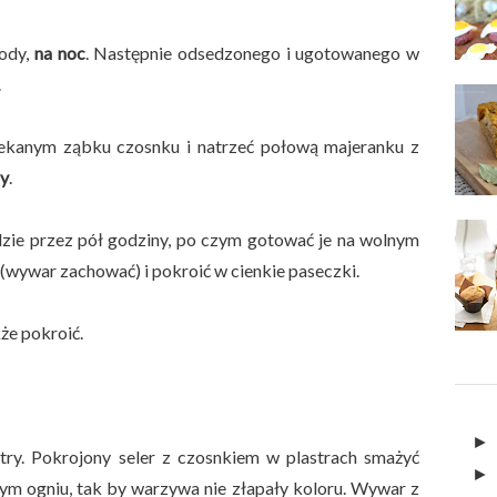
ody,
na noc
. Następnie odsedzonego i ugotowanego w
.
kanym ząbku czosnku i natrzeć połową majeranku z
ny
.
zie przez pół godziny, po czym gotować je na wolnym
(wywar zachować) i pokroić w cienkie paseczki.
kże pokroić.
try. Pokrojony seler z czosnkiem w plastrach smażyć
nym ogniu, tak by warzywa nie złapały koloru. Wywar z