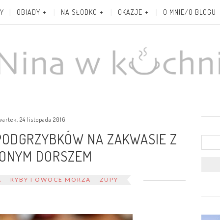
Y
OBIADY
NA SŁODKO
OKAZJE
O MNIE/O BLOGU
wartek, 24 listopada 2016
PODGRZYBKÓW NA ZAKWASIE Z
ZONYM DORSZEM
A
RYBY I OWOCE MORZA
ZUPY