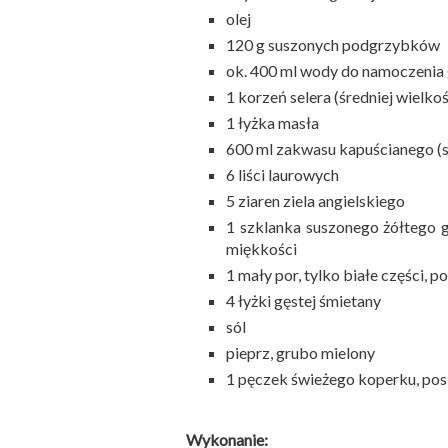
olej
120 g suszonych podgrzybków
ok. 400 ml wody do namoczenia
1 korzeń selera (średniej wielko
1 łyżka masła
600 ml zakwasu kapuścianego (s
6 liści laurowych
5 ziaren ziela angielskiego
1 szklanka suszonego żółtego 
miękkości
1 mały por, tylko białe części, 
4 łyżki gęstej śmietany
sól
pieprz, grubo mielony
1 pęczek świeżego koperku, po
Wykonanie: