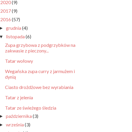
2020
(9)
►
2017
(9)
►
2016
(57)
▼
grudnia
(4)
►
listopada
(6)
▼
Zupa grzybowa z podgrzybków na
zakwasie z pieczony...
Tatar wołowy
Wegańska zupa curry z jarmużem i
dynią
Ciasto drożdżowe bez wyrabiania
Tatar z jelenia
Tatar ze świeżego śledzia
października
(3)
►
września
(3)
►