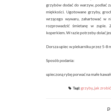
grzybów dodać do warzyw, podlać z
miękkości. Ugotowane grzyby, groc
wrzącego wywaru, zahartować w ni
rozprowadzić śmietanę w zupie. 
koperkiem. W razie potrzeby dolać je
Dorsza upiec w piekarniku przez 5-8 m
Sposób podania:
upieczoną rybę porwać na małe kawałec
grzyby
,
jak zrobić
Tagi:
P