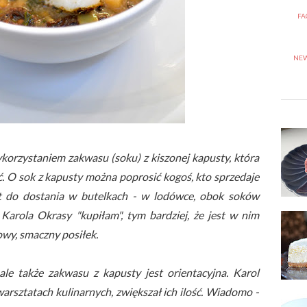
FA
NEW
korzystaniem zakwasu (soku) z kiszonej kapusty, która
. O sok z kapusty można poprosić kogoś, kto sprzedaje
est do dostania w butelkach - w lodówce, obok soków
arola Okrasy "kupiłam", tym bardziej, że jest w nim
owy, smaczny posiłek.
ale także zakwasu z kapusty jest orientacyjna. Karol
arsztatach kulinarnych, zwiększał ich ilość. Wiadomo -