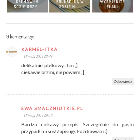
KREMOWYM
BRUKSELKĄ W
WYŚMIENITE
SOSIE GRZY...
SOSIE MI...
FLAKI
9 komentarzy:
KARMEL-ITKA
17 maja 2011 07:46
delikatnie jabłkowy... hm ;]
ciekawie brzmi, nie powiem ;]
Odpowiedz
EWA SMACZNIUTKIE.PL
17 maja 2011 09:13
Bardzo ciekawy przepis. Szczególnie do gustu
przypadł mi sos!Zapisuję. Pozdrawiam :)