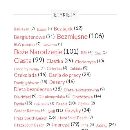
ETYKIETY
(62)
Bez jajek
(7)
(1)
Bakłażan
Bataty
(106)
Bezmięsne
(31)
Bezglutenowe
(7)
(1)
BLW przepisy
Botwinka
(101)
Boże Narodzenie
(4)
(1)
Bób
Chia
(99)
Ciasta
(29)
Ciastka
(10)
Ciecierzyca
(4)
(5)
(1)
Cielęcina
Cukinia
CiecierzycaZupy
(46)
(28)
Czekolada
Dania do pracy
(46)
Desery
(18)
Danie główne
(38)
Dieta bezmleczna
(9)
Dieta lekkostrawna
(9)
(14)
(5)
Dla dzieci
Drożdżowe
Dla niemowlaka
(15)
(10)
(2)
Dynia
(1)
Fasola
Gęsina
Dziczyzna
(34)
Grzyby
(11)
(4)
Grill
Gordon Ramsay
(16)
(7)
I faza South Beach
II faza South Beach
(79)
Impreza
(24)
(2)
(5)
Jabłka
III faza South Beach
Inne