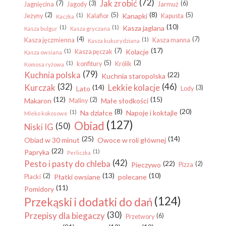
(72)
Jak zrobić
(7)
(3)
(6)
Jagnięcina
Jagody
Jarmuż
(8)
(2)
(5)
(5)
(1)
Kanapki
Jeżyny
Kalafior
Kapusta
Kaczka
(10)
(1)
(1)
Kasza jaglana
Kasza bulgur
Kasza gryczana
(4)
(7)
(1)
Kasza jęczmienna
Kasza manna
Kasza kukurydziana
(17)
(7)
(1)
Kolacje
Kasza pęczak
Kasza owsiana
(5)
(2)
(1)
konfitury
Królik
Komosa ryżowa
(79)
Kuchnia polska
(22)
Kuchnia staropolska
(32)
(46)
Kurczak
Lekkie kolacje
(14)
(3)
Lato
Lody
(12)
(15)
(2)
Makaron
Małe słodkości
Maliny
(8)
(20)
(1)
Na działce
Napoje i koktajle
Mleko kokosowe
(127)
Obiad
(50)
Niski IG
(25)
(14)
Obiad w 30 minut
Owoce w roli głównej
(22)
Papryka
(1)
Perliczka
(42)
Pesto i pasty do chleba
(22)
(2)
Pieczywo
Pizza
(13)
(10)
(2)
Płatki owsiane
polecane
Placki
(11)
Pomidory
(124)
Przekąski i dodatki do dań
(30)
Przepisy dla biegaczy
(6)
Przetwory