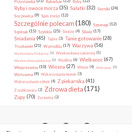
(21)
(12)
(12)
Przystawka
Rabarbar
Ryby
(35)
(32)
Ryby i owoce morza
Sałatki
(24)
Serniki
(9)
(12)
Soczewica
Spis treści
(180)
Szczególnie polecam
(12)
Szparagi
(15)
(25)
(17)
(4)
Szpinak
Szybkie
Śliwki
Śledzie
(45)
(28)
Śniadania
Tanie gotowanie
(3)
Tajine
(56)
Warzywa
(21)
(17)
Truskawki
W prodiżu
(5)
(1)
Weekendowa cukiernia
Weekedowa Piekarnia
(67)
Wielkanoc
(6)
(1)
Wędlina
Weekendowa piekarnia
(27)
Wiosna
(10)
(4)
Wieprzowina
(1)
Wiśnie
Wolnowar
(9)
(3)
Wołowina
Wykorzystanie białek
(41)
Z piekarnika
(4)
Wykorzystanie żółtek
(171)
Zdrowa dieta
(2)
Z szybkowaru
(70)
Zupy
(2)
Żurawina