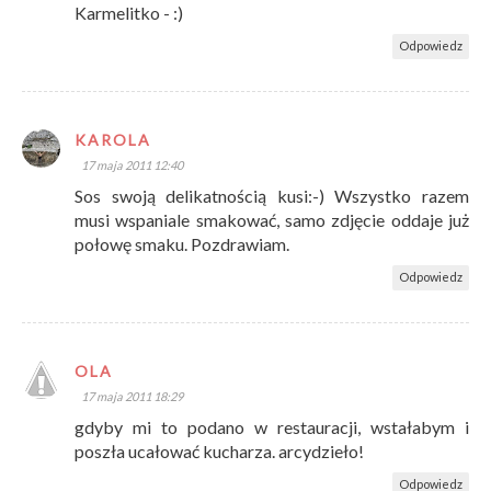
Karmelitko - :)
Odpowiedz
KAROLA
17 maja 2011 12:40
Sos swoją delikatnością kusi:-) Wszystko razem
musi wspaniale smakować, samo zdjęcie oddaje już
połowę smaku. Pozdrawiam.
Odpowiedz
OLA
17 maja 2011 18:29
gdyby mi to podano w restauracji, wstałabym i
poszła ucałować kucharza. arcydzieło!
Odpowiedz