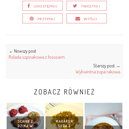
UDOSTĘPNIJ
TWEETNIJ
PRZYPNIJ
WYŚLIJ
← Nowszy post
Rolada szpinakowa z łososiem
Starszy post →
Wykwintna zupa rakowa
ZOBACZ RÓWNIEŻ
SCHAB Z
MAKARON
DZIKA W
SOBA Z