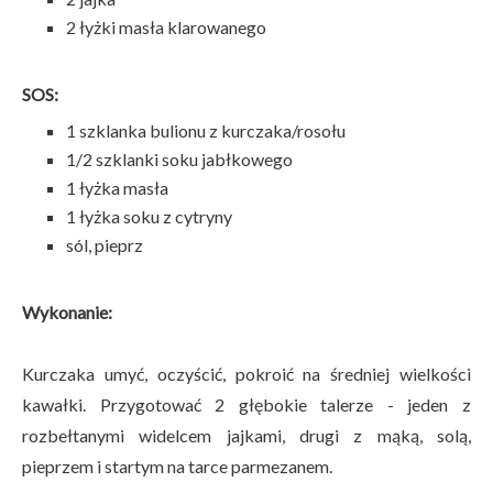
2 łyżki masła klarowanego
SOS:
1 szklanka bulionu z kurczaka/rosołu
1/2 szklanki soku jabłkowego
1 łyżka masła
1 łyżka soku z cytryny
sól, pieprz
Wykonanie:
Kurczaka umyć, oczyścić, pokroić na średniej wielkości
kawałki. Przygotować 2 głębokie talerze - jeden z
rozbełtanymi widelcem jajkami, drugi z mąką, solą,
pieprzem i startym na tarce parmezanem.