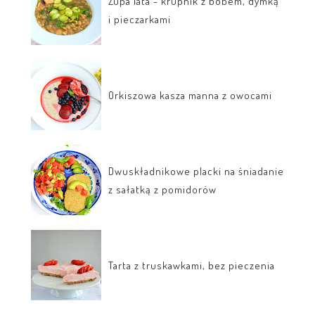
Zupa lata - krupnik z bobem, dymką
i pieczarkami
Orkiszowa kasza manna z owocami
Dwuskładnikowe placki na śniadanie
z sałatką z pomidorów
Tarta z truskawkami, bez pieczenia