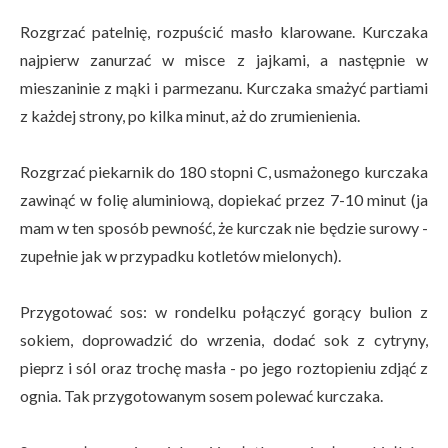
Rozgrzać patelnię, rozpuścić masło klarowane. Kurczaka
najpierw zanurzać w misce z jajkami, a następnie w
mieszaninie z mąki i parmezanu. Kurczaka smażyć partiami
z każdej strony, po kilka minut, aż do zrumienienia.
Rozgrzać piekarnik do 180 stopni C, usmażonego kurczaka
zawinąć w folię aluminiową, dopiekać przez 7-10 minut (ja
mam w ten sposób pewność, że kurczak nie będzie surowy -
zupełnie jak w przypadku kotletów mielonych).
Przygotować sos: w rondelku połączyć gorący bulion z
sokiem, doprowadzić do wrzenia, dodać sok z cytryny,
pieprz i sól oraz trochę masła - po jego roztopieniu zdjąć z
ognia. Tak przygotowanym sosem polewać kurczaka.