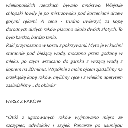
wielkopolskich rzeczkach bywało mnóstwo. Wiejskie
chłopaki łowiły je po mistrzowsku pod korzeniami drzew
gołymi rękami. A cena - trudno uwierzyć, za kopę
dorodnych dużych raków płacono około dwóch złotych. To
było bardzo, bardzo tanio.
Raki przynoszono w koszu z pokrzywami. Myto je w kuchni
starannie pod bieżącą wodą, moczono przez godzinę w
mleku, po czym wrzucano do garnka z wrzącą wodą z
koprem na 20 minut. Wspólnie z moim ojcem zjadaliśmy na
przekąskę kopę raków, myliśmy ręce i z wielkim apetytem
zasiadaliśmy ... do obiadu
"
FARSZ Z RAKÓW
"
Otóż z ugotowanych raków wyjmowano mięso ze
szczypiec, odwłoków i szyjek. Pancerze po usunięciu