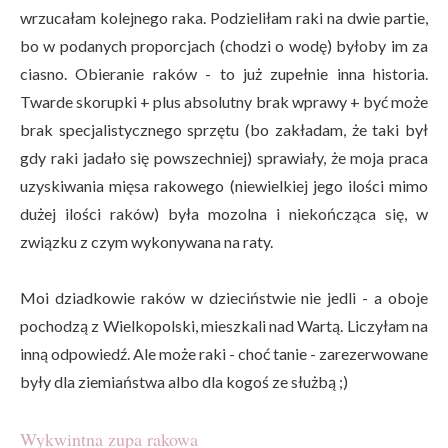
wrzucałam kolejnego raka. Podzieliłam raki na dwie partie,
bo w podanych proporcjach (chodzi o wodę) byłoby im za
ciasno. Obieranie raków - to już zupełnie inna historia.
Twarde skorupki + plus absolutny brak wprawy + być może
brak specjalistycznego sprzętu (bo zakładam, że taki był
gdy raki jadało się powszechniej) sprawiały, że moja praca
uzyskiwania mięsa rakowego (niewielkiej jego ilości mimo
dużej ilości raków) była mozolna i niekończąca się, w
związku z czym wykonywana na raty.
Moi dziadkowie raków w dzieciństwie nie jedli - a oboje
pochodzą z Wielkopolski, mieszkali nad Wartą. Liczyłam na
inną odpowiedź. Ale może raki - choć tanie - zarezerwowane
były dla ziemiaństwa albo dla kogoś ze służbą ;)
Wykwintna zupa rakowa