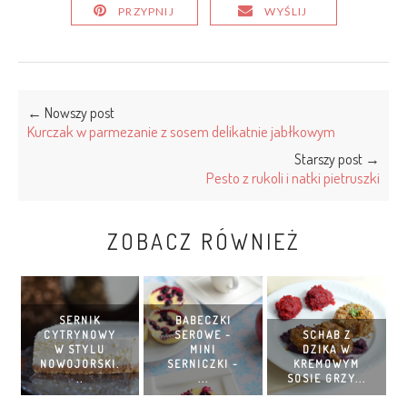
PRZYPNIJ
WYŚLIJ
← Nowszy post
Kurczak w parmezanie z sosem delikatnie jabłkowym
Starszy post →
Pesto z rukoli i natki pietruszki
ZOBACZ RÓWNIEŻ
SERNIK
BABECZKI
CYTRYNOWY
SEROWE -
SCHAB Z
W STYLU
MINI
DZIKA W
NOWOJORSKI.
SERNICZKI -
KREMOWYM
..
...
SOSIE GRZY...