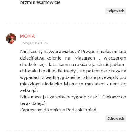
brzmi niesamowicie.
Odpowiedz
MONA
7 maja 2011 08:26
Nina ..co ty nawyprawiałas :)? Przypomniałas mi lata
dzieciństwa..kolonie na Mazurach , wieczorem
chodziło się z latarkami na raki..ale ja ich nie jadłam ,
chłopaki łapali je dla frajdy , ale potem parę razy na
wypadach z wędką , gdzieś te raki się przewijały ,bo
mieszkam niedaleko Mazur to musiałam z nimi się
zetknąć .
Nina masz już za sobą przygodę z raki ! Ciekawe co
teraz dalej..:)
Zapraszam do mnie na Podlaski obiad..
Odpowiedz