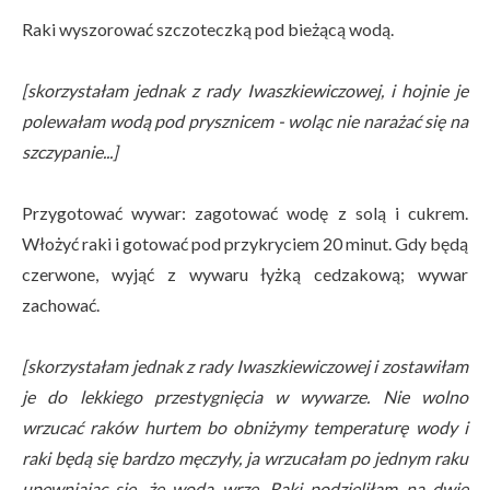
Raki wyszorować szczoteczką pod bieżącą wodą.
[skorzystałam jednak z rady Iwaszkiewiczowej, i hojnie je
polewałam wodą pod prysznicem - woląc nie narażać się na
szczypanie...]
Przygotować wywar: zagotować wodę z solą i cukrem.
Włożyć raki i gotować pod przykryciem 20 minut. Gdy będą
czerwone, wyjąć z wywaru łyżką cedzakową; wywar
zachować.
[skorzystałam jednak z rady Iwaszkiewiczowej i zostawiłam
je do lekkiego przestygnięcia w wywarze. Nie wolno
wrzucać raków hurtem bo obniżymy temperaturę wody i
raki będą się bardzo męczyły, ja wrzucałam po jednym raku
upewniając się, że woda wrze. Raki podzieliłam na dwie