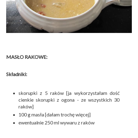
MASŁO RAKOWE:
Składniki:
skorupki z 5 raków [ja wykorzystałam dość
cienkie skorupki z ogona - ze wszystkich 30
raków]
100 g masła [dałam trochę więcej]
ewentualnie 250 ml wywaru z raków