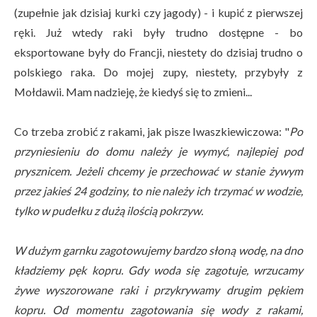
(zupełnie jak dzisiaj kurki czy jagody) - i kupić z pierwszej
ręki. Już wtedy raki były trudno dostępne - bo
eksportowane były do Francji, niestety do dzisiaj trudno o
polskiego raka. Do mojej zupy, niestety, przybyły z
Mołdawii. Mam nadzieję, że kiedyś się to zmieni...
Co trzeba zrobić z rakami, jak pisze Iwaszkiewiczowa: "
Po
przyniesieniu do domu należy je wymyć, najlepiej pod
prysznicem. Jeżeli chcemy je przechować w stanie żywym
przez jakieś 24 godziny, to nie należy ich trzymać w wodzie,
tylko w pudełku z dużą ilością pokrzyw.
W dużym garnku zagotowujemy bardzo słoną wodę, na dno
kładziemy pęk kopru. Gdy woda się zagotuje, wrzucamy
żywe wyszorowane raki i przykrywamy drugim pękiem
kopru. Od momentu zagotowania się wody z rakami,