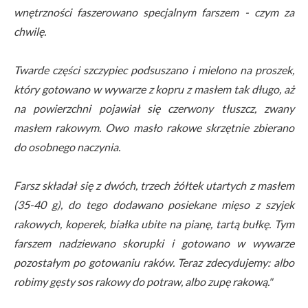
wnętrzności faszerowano specjalnym farszem - czym za
chwilę.
Twarde części szczypiec podsuszano i mielono na proszek,
który gotowano w wywarze z kopru z masłem tak długo, aż
na powierzchni pojawiał się czerwony tłuszcz, zwany
masłem rakowym. Owo masło rakowe skrzętnie zbierano
do osobnego naczynia.
Farsz składał się z dwóch, trzech żółtek utartych z masłem
(35-40 g), do tego dodawano posiekane mięso z szyjek
rakowych, koperek, białka ubite na pianę, tartą bułkę. Tym
farszem nadziewano skorupki i gotowano w wywarze
pozostałym po gotowaniu raków. Teraz zdecydujemy: albo
robimy gęsty sos rakowy do potraw, albo zupę rakową."