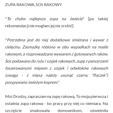
ZUPA RAKOWA, SOS RAKOWY
"
To chyba najlepsza zupa na świecie
" [po takiej
rekomendacji nie mogłam jej nie zrobić]
"
Potrzebna jest do niej dodatkowo śmietana i wywar z
cielęciny. Zasmażkę robiono w obu wypadkach na maśle
rakowym, a rozprowadzano wywarem z gotowanych raków.
Sos podawano do ryżu i szyjek rakowych, zupę z pancerzami
faszerowanymi mięsem z szyjek i odwłoków rakowych
(uwaga - z mięsa należy usunąć czarny "flaczek")
posypywano świeżym koprem."
Moi Drodzy, zapraszam na zupę rakową. To moja pierwsza i
ostatnia zupa rakowa - bo pracy przy niej co niemiara. Na
szczęście smakowała domownikom, uświetniła