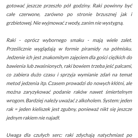
gotować jeszcze przeszło pół godziny. Raki powinny być
całe czerwone, zarówno po stronie brzusznej jak i
grzbietowej. Nie wyjmować z wody, zanim nie wystygną.
Raki - oprócz wybornego smaku - mają wiele zalet.
Prześlicznie wyglądają w formie piramidy na półmisku.
Jedzenie ich jest znakomitym zajęciem dla gości ciężkich do
bawienia lub zwaśnionych, raki bowiem trzeba jeść palcami,
co zabiera dużo czasu i sprzyja wymianie zdań na temat
metod jedzenia itp. Czasem prowadzi do nowych kłótni, ale
można zaryzykować podanie raków nawet śmiertelnym
wrogom. Bardziej należy uważać z alkoholem. System: jeden
rak = jeden kieliszek jest zgubny, ponieważ nikt się jeszcze
jednym rakiem nie najadł.
Uwaga dla czułych serc: raki zdychają natychmiast po