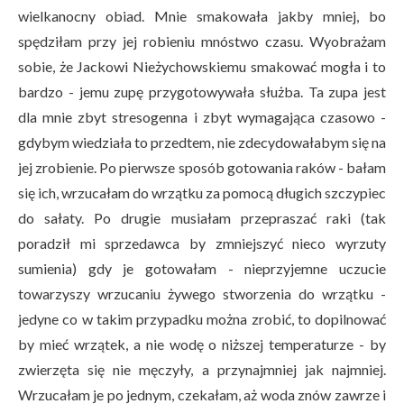
wielkanocny obiad. Mnie smakowała jakby mniej, bo
spędziłam przy jej robieniu mnóstwo czasu. Wyobrażam
sobie, że Jackowi Nieżychowskiemu smakować mogła i to
bardzo - jemu zupę przygotowywała służba. Ta zupa jest
dla mnie zbyt stresogenna i zbyt wymagająca czasowo -
gdybym wiedziała to przedtem, nie zdecydowałabym się na
jej zrobienie. Po pierwsze sposób gotowania raków - bałam
się ich, wrzucałam do wrzątku za pomocą długich szczypiec
do sałaty. Po drugie musiałam przepraszać raki (tak
poradził mi sprzedawca by zmniejszyć nieco wyrzuty
sumienia) gdy je gotowałam - nieprzyjemne uczucie
towarzyszy wrzucaniu żywego stworzenia do wrzątku -
jedyne co w takim przypadku można zrobić, to dopilnować
by mieć wrzątek, a nie wodę o niższej temperaturze - by
zwierzęta się nie męczyły, a przynajmniej jak najmniej.
Wrzucałam je po jednym, czekałam, aż woda znów zawrze i