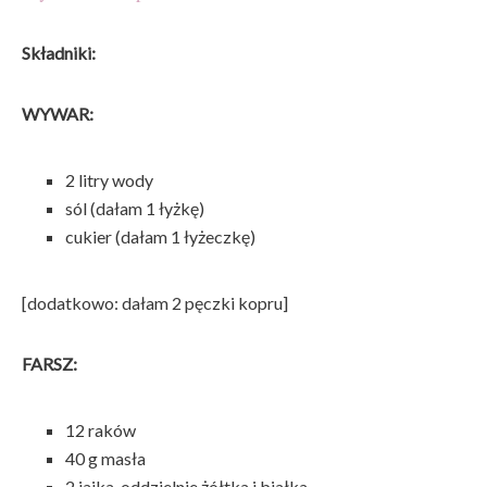
Składniki:
WYWAR:
2 litry wody
sól (dałam 1 łyżkę)
cukier (dałam 1 łyżeczkę)
[dodatkowo: dałam 2 pęczki kopru]
FARSZ:
12 raków
40 g masła
2 jajka, oddzielnie żółtka i białka