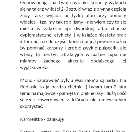
Odpowiadając na Twoje pytanie: korpusy wykłada
się na talerz w ilości 2-3 sztuki wraz z płynną częścią
zupy, farsz wyjada się łyżką albo przy pomocy
widelca - tzn. my tak robiliśmy - nie wiem czy to się
mieści w zakresie np. dworskiej albo chociaż
dyplomatycznej etykiety ;) w książce niestety brak
informacji co do części konsumpcji :) pewnie można
by pominąć korpusy i zrobić zwykle pulpeciki, ale
wtedy ta niezbyt atrakcyjna wizualnie zupa nie
miałaby żadnego akcentu dodającego jej
wyjątkowości.
Mono - naprawdę? były u Was raki? a są nadal? Na
Podlasie to ja bardzo chętnie :) byłam tam 2 lata
temu na majówce - pamiętam piękne lasy i dużą ilość
ścieżek rowerowych, z których nie omieszkałam
skorzystać.
Karmelitko - dziękuję
Defous - brzmi jak Polska Partia Przyjaciół Piwa,