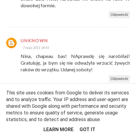
dowolnej formie.
Odpowiedz
UNKNOWN
7 maja 2011 18:41
Nina, chapeau bas! NAprawdę się narobiłaś!
Gratuluję, ja bym się nie odważyła wrzucić żywych
raków do wrzątku. Udanej soboty!
Odpowiedz
This site uses cookies from Google to deliver its services
and to analyze traffic. Your IP address and user-agent are
THIESSA
shared with Google along with performance and security
7 maja 2011 21:41
metrics to ensure quality of service, generate usage
statistics, and to detect and address abuse.
Dobra robota, ale tez bym sie na nia zdecydowala,
gdybym miala z czego ugotowac taka zupe. Juz
LEARN MORE
GOT IT
predzej sprobuje jak smakuja jakies egzotyczne,