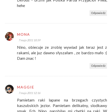
hehe
Odpowiedz
MONA
7 maja 2011 10:59
Nino, obiecuje ze zrobię wywiad jak teraz jest z
rakami, ale juz dawno słyszałam , ze bardzo mało :(
Dam znac !
Odpowiedz
MAGGIE
7 maja 2011 12:16
Pamietam raki lapane na brzegach czystych
kaszubskich jezior. Pamietam delikatny, slodkawy
smak. Ech, Nino, narobilas mi chetki na raki. W