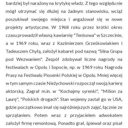
bardziej był narażony na krytykę władz. Z tego względu nie
mógł utrzymać się dłużej na żadnym stanowisku, wciąż
poszukiwał swojego miejsca i angażował się w nowe
projekty artystyczne. W 1968 roku przez krótki okres
czasu prowadził własną kawiarnię "Tenisowa" w Szczecinie,
a w 1969 roku, wraz z Kazimierzem Grześkowiakiem i
Tadeuszem Chyłą, założył kabaret pod nazwą "Silna Grupa
pod Wezwaniem". Zespół zdobywał liczne nagrody na
festiwalach w Opolu i Sopocie, np. w 1969 roku Nagroda
Prasy na Festiwalu Piosenki Polskiej w Opolu. Mniej więcej
w tym samym czasie Nieżychowski rozpoczął swoją karierę
aktorską. Zagrał m.in. w "Kochajmy syrenki", "Milion za
Laurę", "Polskich drogach". Stan wojenny zastał go w USA,
gdzie początkowo imał się najróżniejszych zajęć, łącznie ze
sprzątaniem. Potem wraz z przyjacielem adwokatem
założył firmę remontową. Ponadto grał, śpiewał oraz pisał