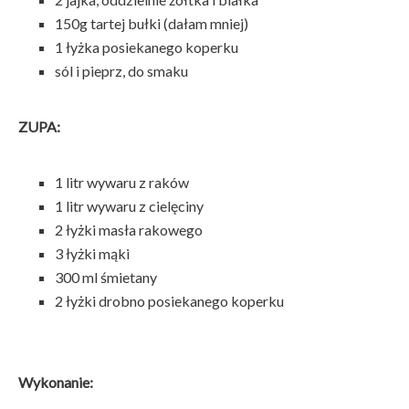
150g tartej bułki (dałam mniej)
1 łyżka posiekanego koperku
sól i pieprz, do smaku
ZUPA:
1 litr wywaru z raków
1 litr wywaru z cielęciny
2 łyżki masła rakowego
3 łyżki mąki
300 ml śmietany
2 łyżki drobno posiekanego koperku
Wykonanie: