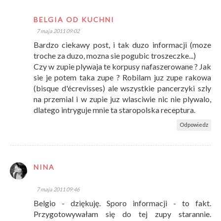
BELGIA OD KUCHNI
7 maja 2011 09:02
Bardzo ciekawy post, i tak duzo informacji (moze
troche za duzo, mozna sie pogubic troszeczke...)
Czy w zupie plywaja te korpusy nafaszerowane ? Jak
sie je potem taka zupe ? Robilam juz zupe rakowa
(bisque d'écrevisses) ale wszystkie pancerzyki szly
na przemial i w zupie juz wlasciwie nic nie plywalo,
dlatego intryguje mnie ta staropolska receptura.
Odpowiedz
NINA
7 maja 2011 09:46
Belgio - dziękuję. Sporo informacji - to fakt.
Przygotowywałam się do tej zupy starannie.