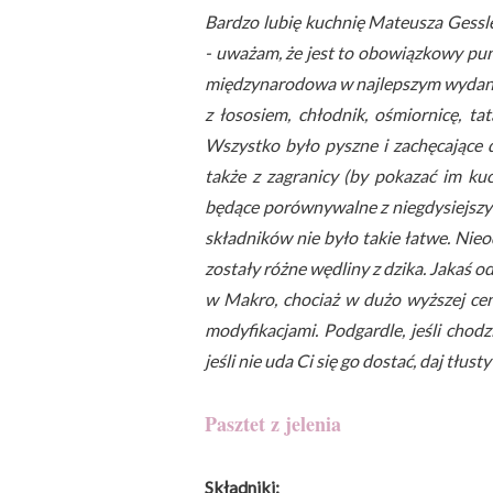
Bardzo lubię kuchnię Mateusza Gessl
- uważam, że jest to obowiązkowy pun
międzynarodowa w najlepszym wydaniu.
z łososiem, chłodnik, ośmiornicę, tat
Wszystko było pyszne i zachęcające d
także z zagranicy (by pokazać im ku
będące porównywalne z niegdysiejsz
składników nie było takie łatwe. Nieo
zostały różne wędliny z dzika. Jakaś 
w Makro, chociaż w dużo wyższej ceni
modyfikacjami. Podgardle, jeśli chodz
jeśli nie uda Ci się go dostać, daj tłus
Pasztet z jelenia
Składniki: