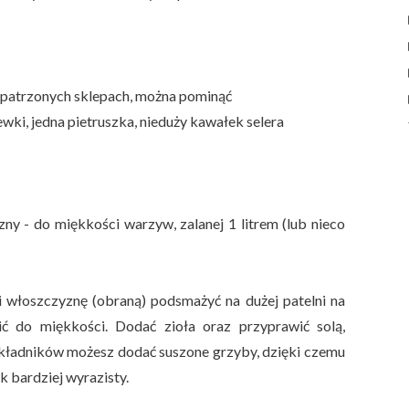
opatrzonych sklepach, można pominąć
wki, jedna pietruszka, nieduży kawałek selera
y - do miękkości warzyw, zalanej 1 litrem (lub nieco
i włoszczyznę (obraną) podsmażyć na dużej patelni na
ić do miękkości. Dodać zioła oraz przyprawić solą,
kładników możesz dodać suszone grzyby, dzięki czemu
k bardziej wyrazisty.