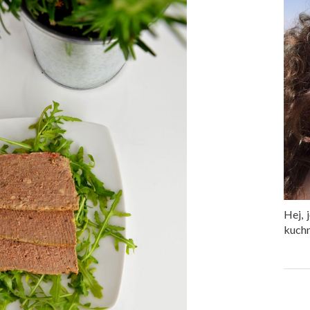
Hej, 
kuchn