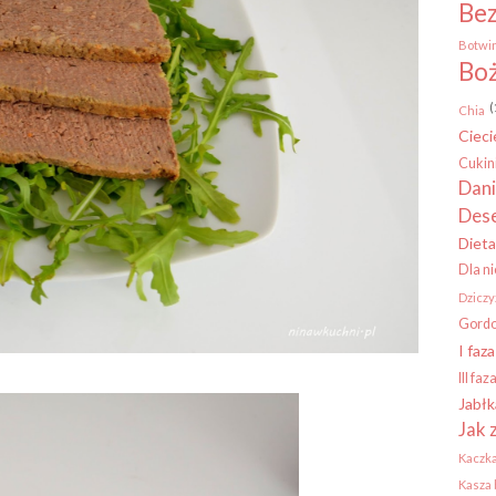
Be
Botwi
Boż
(
Chia
Cieci
Cukin
Dani
Des
Dieta
Dla n
Dziczy
Gord
I faz
III fa
Jabłk
Jak 
Kaczk
Kasza 