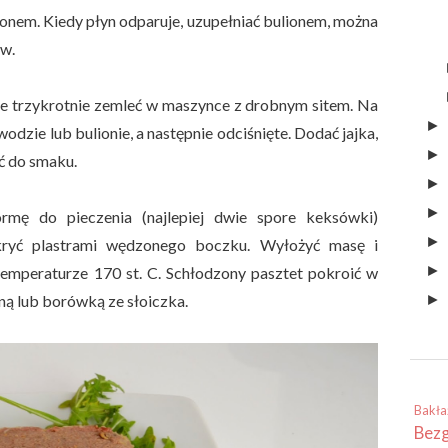
nem. Kiedy płyn odparuje, uzupełniać bulionem, można
ów.
nie trzykrotnie zemleć w maszynce z drobnym sitem. Na
dzie lub bulionie, a następnie odciśnięte. Dodać jajka,
ić do smaku.
rmę do pieczenia (najlepiej dwie spore keksówki)
ryć plastrami wędzonego boczku. Wyłożyć masę i
temperaturze 170 st. C. Schłodzony pasztet pokroić w
ną lub borówką ze słoiczka.
Bakła
Bez