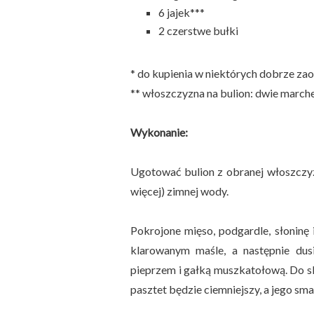
6 jajek***
2 czerstwe bułki
* do kupienia w niektórych dobrze za
** włoszczyzna na bulion: dwie marche
Wykonanie:
Ugotować bulion z obranej włoszczyzn
więcej) zimnej wody.
Pokrojone mięso, podgardle, słoninę 
klarowanym maśle, a następnie dus
pieprzem i gałką muszkatołową. Do s
pasztet będzie ciemniejszy, a jego sma