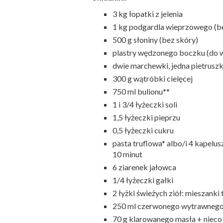
3 kg łopatki z jelenia
1 kg podgardla wieprzowego (b
500 g słoniny (bez skóry)
plastry wędzonego boczku (do w
dwie marchewki, jedna pietruszk
300 g wątróbki cielęcej
750 ml bulionu**
1 i 3/4 łyżeczki soli
1,5 łyżeczki pieprzu
0,5 łyżeczki cukru
pasta truflowa* albo/i 4 kapel
10 minut
6 ziarenek jałowca
1/4 łyżeczki gałki
2 łyżki świeżych ziół: mieszanki
250 ml czerwonego wytrawnego
70 g klarowanego masła + nieco