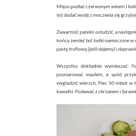
Mięso podlać czerwonym winem i bulio
też dodać wodę z moczenia się grzyb
Zawartość patelni ostudzić, a następ
końcu zemleć też bułki namoczone w wo
pastę truflową (jeśli dajemy) i dopraw
Wszystko dokładnie wymieszać. Fo
posmarować masłem, a spód przyk
wygładzić wierzch. Piec 50 minut w 
kawałki. Podawać z chrzanem i żurawi