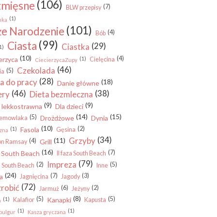
(106)
zmięsne
(7)
BLW przepisy
(1)
nka
(101)
e Narodzenie
(4)
Bób
(99)
Ciasta
(29)
Ciastka
1)
(10)
(4)
erzyca
(1)
Cielęcina
CiecierzycaZupy
(46)
Czekolada
(5)
ia
(28)
a do pracy
(18)
Danie główne
(46)
(38)
ery
Dieta bezmleczna
(9)
(9)
 lekkostrawna
Dla dzieci
(14)
(15)
(5)
Drożdżowe
Dynia
iemowlaka
(10)
(2)
(1)
Fasola
Gęsina
zna
(34)
Grzyby
(11)
(4)
Grill
on Ramsay
(16)
(7)
a South Beach
II faza South Beach
(79)
Impreza
(2)
(5)
za South Beach
Inne
(24)
(7)
(3)
a
Jagnięcina
Jagody
(72)
zrobić
(6)
(2)
Jarmuż
Jeżyny
(8)
(5)
(5)
(1)
Kanapki
Kalafior
Kapusta
a
(1)
(1)
bulgur
Kasza gryczana