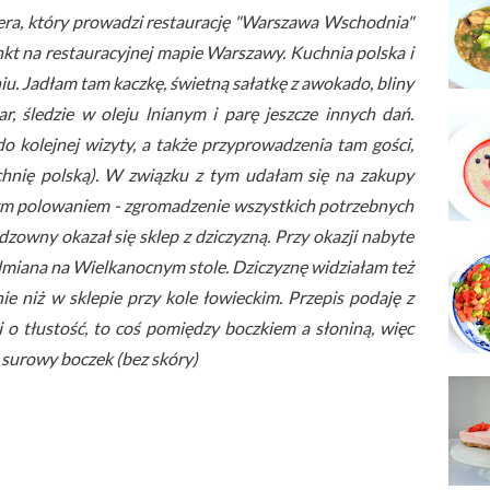
era, który prowadzi restaurację "Warszawa Wschodnia"
kt na restauracyjnej mapie Warszawy. Kuchnia polska i
 Jadłam tam kaczkę, świetną sałatkę z awokado, bliny
ar, śledzie w oleju lnianym i parę jeszcze innych dań.
o kolejnej wizyty, a także przyprowadzenia tam gości,
chnię polską). W związku z tym udałam się na zakupy
ym polowaniem - zgromadzenie wszystkich potrzebnych
dzowny okazał się sklep z dziczyzną. Przy okazji nabyte
odmiana na Wielkanocnym stole. Dziczyznę widziałam też
e niż w sklepie przy kole łowieckim. Przepis podaję z
i o tłustość, to coś pomiędzy boczkiem a słoniną, więc
ty surowy boczek (bez skóry)