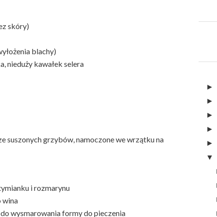
ez skóry)
yłożenia blachy)
a, nieduży kawałek selera
usze suszonych grzybów, namoczone we wrzątku na
 tymianku i rozmarynu
 wina
 do wysmarowania formy do pieczenia