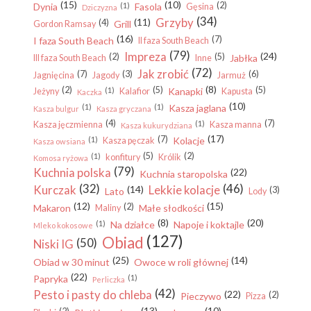
(15)
(10)
(2)
Dynia
(1)
Fasola
Gęsina
Dziczyzna
(34)
Grzyby
(11)
(4)
Grill
Gordon Ramsay
(16)
(7)
I faza South Beach
II faza South Beach
(79)
Impreza
(24)
(2)
(5)
Jabłka
III faza South Beach
Inne
(72)
Jak zrobić
(7)
(3)
(6)
Jagnięcina
Jagody
Jarmuż
(8)
(2)
(5)
(5)
(1)
Kanapki
Jeżyny
Kalafior
Kapusta
Kaczka
(10)
(1)
(1)
Kasza jaglana
Kasza bulgur
Kasza gryczana
(4)
(7)
(1)
Kasza jęczmienna
Kasza manna
Kasza kukurydziana
(17)
(7)
(1)
Kolacje
Kasza pęczak
Kasza owsiana
(5)
(2)
(1)
konfitury
Królik
Komosa ryżowa
(79)
Kuchnia polska
(22)
Kuchnia staropolska
(32)
(46)
Kurczak
Lekkie kolacje
(14)
(3)
Lato
Lody
(12)
(15)
(2)
Makaron
Małe słodkości
Maliny
(8)
(20)
(1)
Na działce
Napoje i koktajle
Mleko kokosowe
(127)
Obiad
(50)
Niski IG
(25)
(14)
Obiad w 30 minut
Owoce w roli głównej
(22)
Papryka
(1)
Perliczka
(42)
Pesto i pasty do chleba
(22)
(2)
Pieczywo
Pizza
(13)
(10)