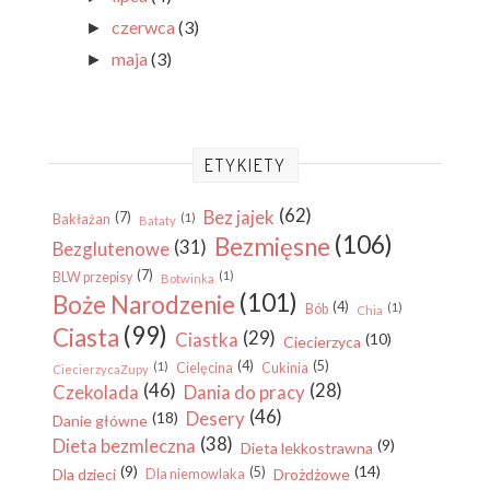
czerwca
(3)
►
maja
(3)
►
ETYKIETY
(62)
Bez jajek
(7)
(1)
Bakłażan
Bataty
(106)
Bezmięsne
(31)
Bezglutenowe
(7)
(1)
BLW przepisy
Botwinka
(101)
Boże Narodzenie
(4)
(1)
Bób
Chia
(99)
Ciasta
(29)
Ciastka
(10)
Ciecierzyca
(4)
(5)
(1)
Cielęcina
Cukinia
CiecierzycaZupy
(46)
(28)
Czekolada
Dania do pracy
(46)
Desery
(18)
Danie główne
(38)
Dieta bezmleczna
(9)
Dieta lekkostrawna
(9)
(14)
(5)
Dla dzieci
Drożdżowe
Dla niemowlaka