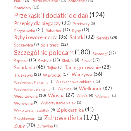
(2)
Płatki owsiane
polecane
Placki
(11)
Pomidory
(124)
Przekąski i dodatki do dań
(30)
Przepisy dla biegaczy
(6)
Przetwory
(21)
(12)
(12)
Przystawka
Rabarbar
Ryby
(35)
(32)
Ryby i owoce morza
Sałatki
(24)
Serniki
(9)
(12)
Soczewica
Spis treści
(180)
Szczególnie polecam
(12)
Szparagi
(15)
(25)
(17)
(4)
Szpinak
Szybkie
Śliwki
Śledzie
(45)
(28)
Śniadania
Tanie gotowanie
(3)
Tajine
(56)
Warzywa
(21)
(17)
Truskawki
W prodiżu
(5)
(1)
Weekendowa cukiernia
Weekedowa Piekarnia
(67)
Wielkanoc
(6)
(1)
Wędlina
Weekendowa piekarnia
(27)
Wiosna
(10)
(4)
Wieprzowina
(1)
Wiśnie
Wolnowar
(9)
(3)
Wołowina
Wykorzystanie białek
(41)
Z piekarnika
(4)
Wykorzystanie żółtek
(171)
Zdrowa dieta
(2)
Z szybkowaru
(70)
Zupy
(2)
Żurawina