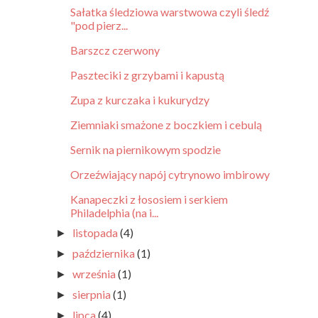
Sałatka śledziowa warstwowa czyli śledź
"pod pierz...
Barszcz czerwony
Paszteciki z grzybami i kapustą
Zupa z kurczaka i kukurydzy
Ziemniaki smażone z boczkiem i cebulą
Sernik na piernikowym spodzie
Orzeźwiający napój cytrynowo imbirowy
Kanapeczki z łososiem i serkiem
Philadelphia (na i...
listopada
(4)
►
października
(1)
►
września
(1)
►
sierpnia
(1)
►
lipca
(4)
►