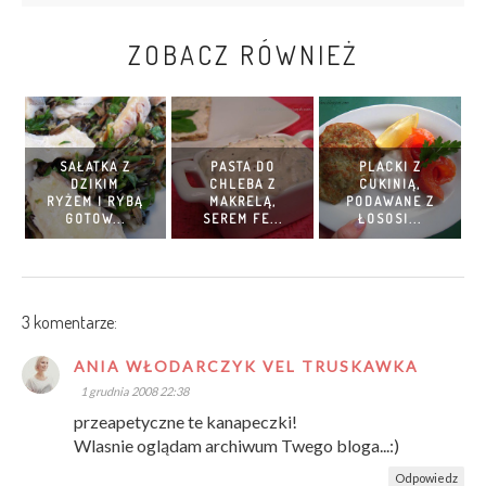
ZOBACZ RÓWNIEŻ
SAŁATKA Z
PASTA DO
PLACKI Z
DZIKIM
CHLEBA Z
CUKINIĄ,
RYŻEM I RYBĄ
MAKRELĄ,
PODAWANE Z
GOTOW...
SEREM FE...
ŁOSOSI...
3 komentarze:
ANIA WŁODARCZYK VEL TRUSKAWKA
1 grudnia 2008 22:38
przeapetyczne te kanapeczki!
Wlasnie oglądam archiwum Twego bloga...:)
Odpowiedz