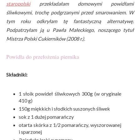
staropolski
przekładałam domowymi powidłami
śliwkowymi, trochę podgrzanymi przed smarowaniem. W
tym roku odkryłam tę fantastyczną alternatywę.
Podpatrzyłam ją u Pawła Małeckiego, noszącego tytuł
Mistrza Polski Cukierników (2008 r.).
Powidła do przełożenia piernika
Składniki:
1 słoik powideł śliwkowych 300g (w oryginale
410 g)
150g miękkich i słodkich suszonych śliwek
sok z 1 dużej pomarańczy
otarta skórka z 1/2 pomarańczy, wyszorowanej
i sparzonej
3 nieduże laski cynamonu