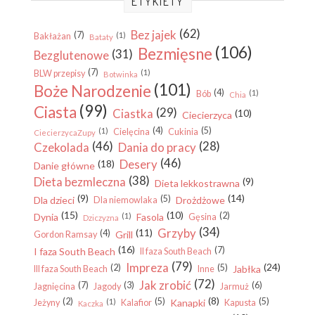
ETYKIETY
(62)
Bez jajek
(7)
(1)
Bakłażan
Bataty
(106)
Bezmięsne
(31)
Bezglutenowe
(7)
(1)
BLW przepisy
Botwinka
(101)
Boże Narodzenie
(4)
(1)
Bób
Chia
(99)
Ciasta
(29)
Ciastka
(10)
Ciecierzyca
(4)
(5)
(1)
Cielęcina
Cukinia
CiecierzycaZupy
(46)
(28)
Czekolada
Dania do pracy
(46)
Desery
(18)
Danie główne
(38)
Dieta bezmleczna
(9)
Dieta lekkostrawna
(9)
(14)
(5)
Dla dzieci
Drożdżowe
Dla niemowlaka
(15)
(10)
(2)
Dynia
(1)
Fasola
Gęsina
Dziczyzna
(34)
Grzyby
(11)
(4)
Grill
Gordon Ramsay
(16)
(7)
I faza South Beach
II faza South Beach
(79)
Impreza
(24)
(2)
(5)
Jabłka
III faza South Beach
Inne
(72)
Jak zrobić
(7)
(3)
(6)
Jagnięcina
Jagody
Jarmuż
(8)
(2)
(5)
(5)
(1)
Kanapki
Jeżyny
Kalafior
Kapusta
Kaczka