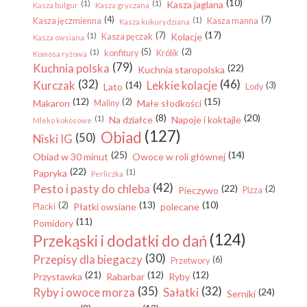
(10)
(1)
(1)
Kasza jaglana
Kasza bulgur
Kasza gryczana
(4)
(7)
(1)
Kasza jęczmienna
Kasza manna
Kasza kukurydziana
(17)
(7)
(1)
Kolacje
Kasza pęczak
Kasza owsiana
(5)
(2)
(1)
konfitury
Królik
Komosa ryżowa
(79)
Kuchnia polska
(22)
Kuchnia staropolska
(32)
(46)
Kurczak
Lekkie kolacje
(14)
(3)
Lato
Lody
(12)
(15)
(2)
Makaron
Małe słodkości
Maliny
(8)
(20)
(1)
Na działce
Napoje i koktajle
Mleko kokosowe
(127)
Obiad
(50)
Niski IG
(25)
(14)
Obiad w 30 minut
Owoce w roli głównej
(22)
Papryka
(1)
Perliczka
(42)
Pesto i pasty do chleba
(22)
(2)
Pieczywo
Pizza
(13)
(10)
(2)
Płatki owsiane
polecane
Placki
(11)
Pomidory
(124)
Przekąski i dodatki do dań
(30)
Przepisy dla biegaczy
(6)
Przetwory
(21)
(12)
(12)
Przystawka
Rabarbar
Ryby
(35)
(32)
Ryby i owoce morza
Sałatki
(24)
Serniki