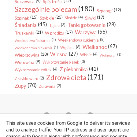
(9)
(12)
Soczewica
Spis treści
(180)
Szczególnie polecam
(12)
Szparagi
(15)
(25)
(17)
(4)
Szpinak
Szybkie
Śliwki
Śledzie
(45)
(28)
Śniadania
Tanie gotowanie
(3)
Tajine
(56)
Warzywa
(21)
(17)
Truskawki
W prodiżu
(5)
(1)
Weekendowa cukiernia
Weekedowa Piekarnia
(67)
Wielkanoc
(6)
(1)
Wędlina
Weekendowa piekarnia
(27)
Wiosna
(10)
(4)
Wieprzowina
(1)
Wiśnie
Wolnowar
(9)
(3)
Wołowina
Wykorzystanie białek
(41)
Z piekarnika
(4)
Wykorzystanie żółtek
(171)
Zdrowa dieta
(2)
Z szybkowaru
(70)
Zupy
(2)
Żurawina
This site uses cookies from Google to deliver its services
and to analyze traffic. Your IP address and user-agent are
shared with Google along with performance and security