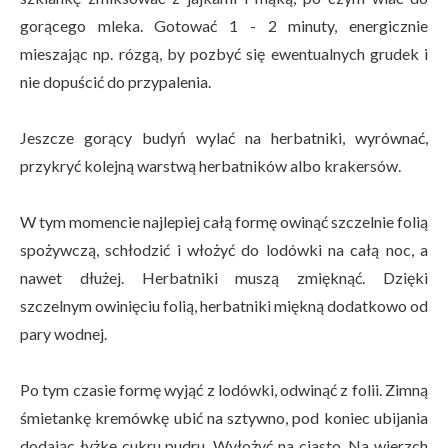
gorącego mleka. Gotować 1 - 2 minuty, energicznie
mieszając np. rózgą, by pozbyć się ewentualnych grudek i
nie dopuścić do przypalenia.
Jeszcze gorący budyń wylać na herbatniki, wyrównać,
przykryć kolejną warstwą herbatników albo krakersów.
W tym momencie najlepiej całą formę owinąć szczelnie folią
spożywczą, schłodzić i włożyć do lodówki na całą noc, a
nawet dłużej. Herbatniki muszą zmięknąć. Dzięki
szczelnym owinięciu folią, herbatniki miękną dodatkowo od
pary wodnej.
Po tym czasie formę wyjąć z lodówki, odwinąć z folii. Zimną
śmietankę kremówkę ubić na sztywno, pod koniec ubijania
dodając łyżkę cukru pudru. Wyłożyć na ciasto. Na wierzch