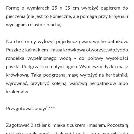
Formę o wymiarach 25 x 35 cm wyłożyć papierem do
pieczenia (nie jest to konieczne, ale pomaga przy krojeniu i
wyciąganiu ciasta z blachy).
Na dno formy wyłożyć pojedynczą warstwę herbatników.
Puszkę z kajmakiem - masą krówkową otworzyć, włożyć do
rondelka wypełnionego wodą - do połowy wysokości
puszki. Podgrzać na małym ogniu. Wymieszać łyżką masę
krówkową. Taką podgrzaną masę wyłożyć na herbatniki,
wyrównać, przykryć kolejną warstwą herbatników albo
krakersów.
Przygotować budyń:***
Zagotować 2 szklanki mleka z cukrem i masłem. Pozostałą
szklankę zmiksować z jajkami i mąką, po czym wlać do