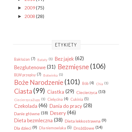
2009
(75)
►
2008
(28)
►
ETYKIETY
(62)
Bez jajek
(7)
(1)
Bakłażan
Bataty
(106)
Bezmięsne
(31)
Bezglutenowe
(7)
(1)
BLW przepisy
Botwinka
(101)
Boże Narodzenie
(4)
(1)
Bób
Chia
(99)
Ciasta
(29)
Ciastka
(10)
Ciecierzyca
(4)
(5)
(1)
Cielęcina
Cukinia
CiecierzycaZupy
(46)
(28)
Czekolada
Dania do pracy
(46)
Desery
(18)
Danie główne
(38)
Dieta bezmleczna
(9)
Dieta lekkostrawna
(9)
(14)
(5)
Dla dzieci
Drożdżowe
Dla niemowlaka