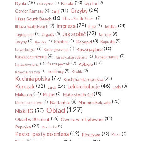
(15)
(10)
(2)
Dynia
(1)
Fasola
Gęsina
Dziczyzna
(34)
Grzyby
(11)
(4)
Grill
Gordon Ramsay
(16)
(7)
I faza South Beach
II faza South Beach
(79)
Impreza
(24)
(2)
(5)
Jabłka
III faza South Beach
Inne
(72)
Jak zrobić
(7)
(3)
(6)
Jagnięcina
Jagody
Jarmuż
(8)
(2)
(5)
(5)
(1)
Kanapki
Jeżyny
Kalafior
Kapusta
Kaczka
(10)
(1)
(1)
Kasza jaglana
Kasza bulgur
Kasza gryczana
(4)
(7)
(1)
Kasza jęczmienna
Kasza manna
Kasza kukurydziana
(17)
(7)
(1)
Kolacje
Kasza pęczak
Kasza owsiana
(5)
(2)
(1)
konfitury
Królik
Komosa ryżowa
(79)
Kuchnia polska
(22)
Kuchnia staropolska
(32)
(46)
Kurczak
Lekkie kolacje
(14)
(3)
Lato
Lody
(12)
(15)
(2)
Makaron
Małe słodkości
Maliny
(8)
(20)
(1)
Na działce
Napoje i koktajle
Mleko kokosowe
(127)
Obiad
(50)
Niski IG
(25)
(14)
Obiad w 30 minut
Owoce w roli głównej
(22)
Papryka
(1)
Perliczka
(42)
Pesto i pasty do chleba
(22)
(2)
Pieczywo
Pizza