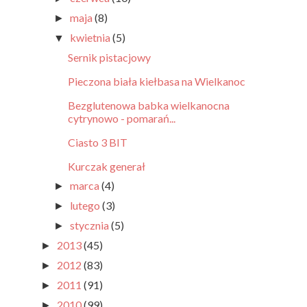
maja
(8)
►
kwietnia
(5)
▼
Sernik pistacjowy
Pieczona biała kiełbasa na Wielkanoc
Bezglutenowa babka wielkanocna
cytrynowo - pomarań...
Ciasto 3 BIT
Kurczak generał
marca
(4)
►
lutego
(3)
►
stycznia
(5)
►
2013
(45)
►
2012
(83)
►
2011
(91)
►
2010
(99)
►