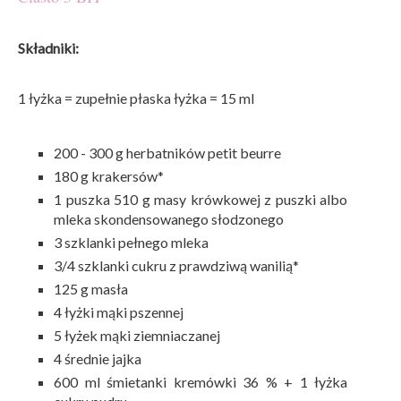
Składniki:
1 łyżka = zupełnie płaska łyżka = 15 ml
200 - 300 g herbatników petit beurre
180 g krakersów*
1 puszka 510 g masy krówkowej z puszki albo
mleka skondensowanego słodzonego
3 szklanki pełnego mleka
3/4 szklanki cukru z prawdziwą wanilią*
125 g masła
4 łyżki mąki pszennej
5 łyżek mąki ziemniaczanej
4 średnie jajka
600 ml śmietanki kremówki 36 % + 1 łyżka