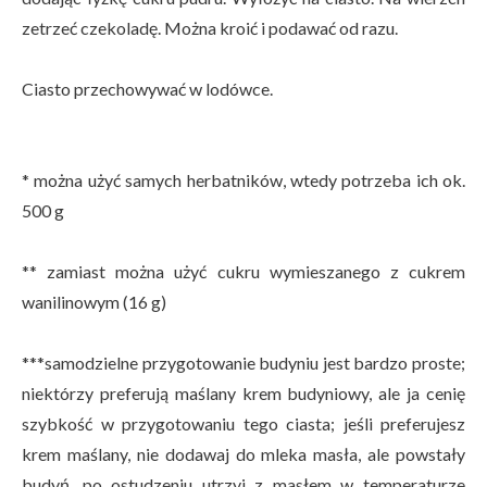
zetrzeć czekoladę. Można kroić i podawać od razu.
Ciasto przechowywać w lodówce.
* można użyć samych herbatników, wtedy potrzeba ich ok.
500 g
** zamiast można użyć cukru wymieszanego z cukrem
wanilinowym (16 g)
***samodzielne przygotowanie budyniu jest bardzo proste;
niektórzy preferują maślany krem budyniowy, ale ja cenię
szybkość w przygotowaniu tego ciasta; jeśli preferujesz
krem maślany, nie dodawaj do mleka masła, ale powstały
budyń, po ostudzeniu utrzyj z masłem w temperaturze