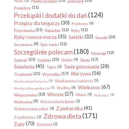
(13)
(10)
(2)
Płatki owsiane
polecane
Placki
(11)
Pomidory
(124)
Przekąski i dodatki do dań
(30)
Przepisy dla biegaczy
(6)
Przetwory
(21)
(12)
(12)
Przystawka
Rabarbar
Ryby
(35)
(32)
Ryby i owoce morza
Sałatki
(24)
Serniki
(9)
(12)
Soczewica
Spis treści
(180)
Szczególnie polecam
(12)
Szparagi
(15)
(25)
(17)
(4)
Szpinak
Szybkie
Śliwki
Śledzie
(45)
(28)
Śniadania
Tanie gotowanie
(3)
Tajine
(56)
Warzywa
(21)
(17)
Truskawki
W prodiżu
(5)
(1)
Weekendowa cukiernia
Weekedowa Piekarnia
(67)
Wielkanoc
(6)
(1)
Wędlina
Weekendowa piekarnia
(27)
Wiosna
(10)
(4)
Wieprzowina
(1)
Wiśnie
Wolnowar
(9)
(3)
Wołowina
Wykorzystanie białek
(41)
Z piekarnika
(4)
Wykorzystanie żółtek
(171)
Zdrowa dieta
(2)
Z szybkowaru
(70)
Zupy
(2)
Żurawina