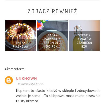
ZOBACZ RÓWNIEŻ
BABKA
SYROP Z
PARYSKA Z
KWIATÓW
BABKA
PRZEPISU Z
CZARNEGO
PIASKOWA
1885 ROK...
BZU
4 komentarze:
UNKNOWN
16 kwietnia 2014 18:05
Kupiłam to ciasto kiedyś w sklepie i zdecydowanie
zrobie je sama . Ta sklepowa masa miała strasznie
tłusty krem :o