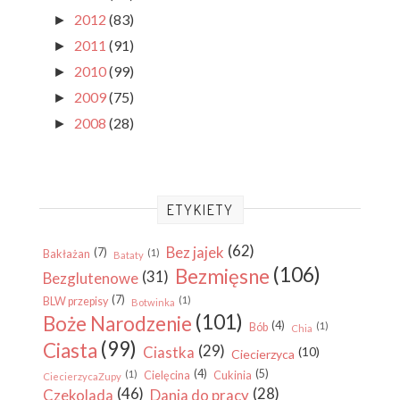
2012
(83)
►
2011
(91)
►
2010
(99)
►
2009
(75)
►
2008
(28)
►
ETYKIETY
(62)
Bez jajek
(7)
(1)
Bakłażan
Bataty
(106)
Bezmięsne
(31)
Bezglutenowe
(7)
(1)
BLW przepisy
Botwinka
(101)
Boże Narodzenie
(4)
(1)
Bób
Chia
(99)
Ciasta
(29)
Ciastka
(10)
Ciecierzyca
(4)
(5)
(1)
Cielęcina
Cukinia
CiecierzycaZupy
(46)
(28)
Czekolada
Dania do pracy