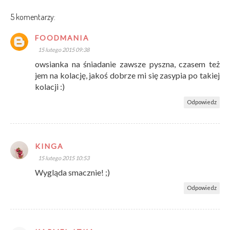
5 komentarzy:
FOODMANIA
15 lutego 2015 09:38
owsianka na śniadanie zawsze pyszna, czasem też
jem na kolację, jakoś dobrze mi się zasypia po takiej
kolacji :)
Odpowiedz
KINGA
15 lutego 2015 10:53
Wygląda smacznie! ;)
Odpowiedz