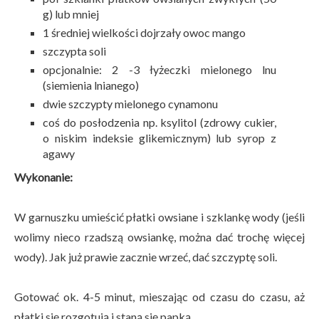
g) lub mniej
1 średniej wielkości dojrzały owoc mango
szczypta soli
opcjonalnie: 2 -3 łyżeczki mielonego lnu
(siemienia lnianego)
dwie szczypty mielonego cynamonu
coś do posłodzenia np. ksylitol (zdrowy cukier,
o niskim indeksie glikemicznym) lub syrop z
agawy
Wykonanie:
W garnuszku umieścić płatki owsiane i szklankę wody (jeśli
wolimy nieco rzadszą owsiankę, można dać trochę więcej
wody). Jak już prawie zacznie wrzeć, dać szczyptę soli.
Gotować ok. 4-5 minut, mieszając od czasu do czasu, aż
płatki się rozgotują i staną się papką.