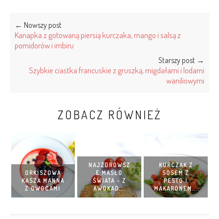
← Nowszy post
Kanapka z gotowaną piersią kurczaka, mango i salsą z
pomidorów i imbiru
Starszy post →
Szybkie ciastka francuskie z gruszką, migdałami i lodami
waniliowymi
ZOBACZ RÓWNIEŻ
NAJZDROWSZ
KURCZAK Z
ORKISZOWA
E MASŁO
SOSEM Z
KASZA MANNA
ŚWIATA - Z
PESTO I
Z OWOCAMI
AWOKAD...
MAKARONEM...