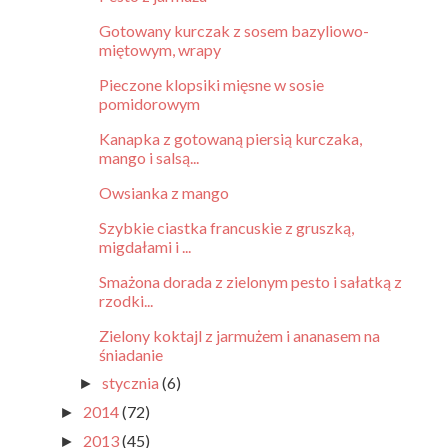
Gotowany kurczak z sosem bazyliowo-
miętowym, wrapy
Pieczone klopsiki mięsne w sosie
pomidorowym
Kanapka z gotowaną piersią kurczaka,
mango i salsą...
Owsianka z mango
Szybkie ciastka francuskie z gruszką,
migdałami i ...
Smażona dorada z zielonym pesto i sałatką z
rzodki...
Zielony koktajl z jarmużem i ananasem na
śniadanie
stycznia
(6)
►
2014
(72)
►
2013
(45)
►