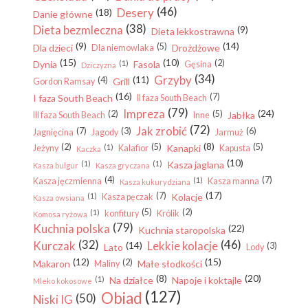
(46)
Desery
(18)
Danie główne
(38)
Dieta bezmleczna
(9)
Dieta lekkostrawna
(9)
(14)
(5)
Dla dzieci
Drożdżowe
Dla niemowlaka
(15)
(10)
(2)
Dynia
(1)
Fasola
Gęsina
Dziczyzna
(34)
Grzyby
(11)
(4)
Grill
Gordon Ramsay
(16)
(7)
I faza South Beach
II faza South Beach
(79)
Impreza
(24)
(2)
(5)
Jabłka
III faza South Beach
Inne
(72)
Jak zrobić
(7)
(3)
(6)
Jagnięcina
Jagody
Jarmuż
(8)
(2)
(5)
(5)
(1)
Kanapki
Jeżyny
Kalafior
Kapusta
Kaczka
(10)
(1)
(1)
Kasza jaglana
Kasza bulgur
Kasza gryczana
(4)
(7)
(1)
Kasza jęczmienna
Kasza manna
Kasza kukurydziana
(17)
(7)
(1)
Kolacje
Kasza pęczak
Kasza owsiana
(5)
(2)
(1)
konfitury
Królik
Komosa ryżowa
(79)
Kuchnia polska
(22)
Kuchnia staropolska
(32)
(46)
Kurczak
Lekkie kolacje
(14)
(3)
Lato
Lody
(12)
(15)
(2)
Makaron
Małe słodkości
Maliny
(8)
(20)
(1)
Na działce
Napoje i koktajle
Mleko kokosowe
(127)
Obiad
(50)
Niski IG