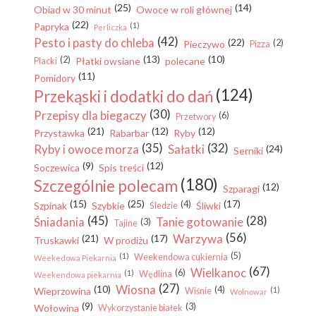
(25)
(14)
Obiad w 30 minut
Owoce w roli głównej
(22)
Papryka
(1)
Perliczka
(42)
Pesto i pasty do chleba
(22)
(2)
Pieczywo
Pizza
(13)
(10)
(2)
Płatki owsiane
polecane
Placki
(11)
Pomidory
(124)
Przekąski i dodatki do dań
(30)
Przepisy dla biegaczy
(6)
Przetwory
(21)
(12)
(12)
Przystawka
Rabarbar
Ryby
(35)
(32)
Ryby i owoce morza
Sałatki
(24)
Serniki
(9)
(12)
Soczewica
Spis treści
(180)
Szczególnie polecam
(12)
Szparagi
(15)
(25)
(17)
(4)
Szpinak
Szybkie
Śliwki
Śledzie
(45)
(28)
Śniadania
Tanie gotowanie
(3)
Tajine
(56)
Warzywa
(21)
(17)
Truskawki
W prodiżu
(5)
(1)
Weekendowa cukiernia
Weekedowa Piekarnia
(67)
Wielkanoc
(6)
(1)
Wędlina
Weekendowa piekarnia
(27)
Wiosna
(10)
(4)
Wieprzowina
(1)
Wiśnie
Wolnowar
(9)
(3)
Wołowina
Wykorzystanie białek