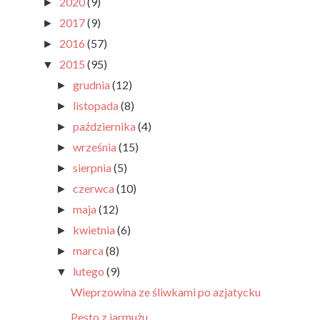
2020
(9)
►
2017
(9)
►
2016
(57)
►
2015
(95)
▼
grudnia
(12)
►
listopada
(8)
►
października
(4)
►
września
(15)
►
sierpnia
(5)
►
czerwca
(10)
►
maja
(12)
►
kwietnia
(6)
►
marca
(8)
►
lutego
(9)
▼
Wieprzowina ze śliwkami po azjatycku
Pesto z jarmużu