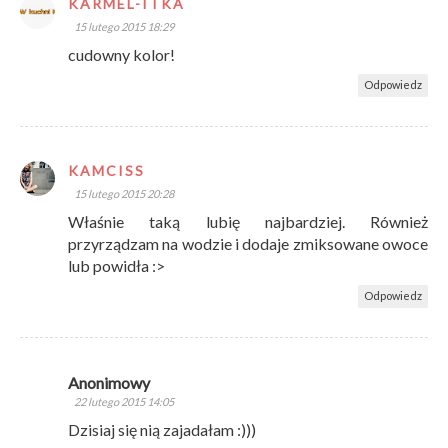
KARMEL-ITKA
15 lutego 2015 18:29
cudowny kolor!
Odpowiedz
KAMCISS
15 lutego 2015 20:28
Właśnie taką lubię najbardziej. Również
przyrządzam na wodzie i dodaje zmiksowane owoce
lub powidła :>
Odpowiedz
Anonimowy
22 lutego 2015 14:05
Dzisiaj się nią zajadałam :)))