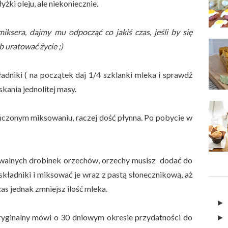
ki oleju, ale niekoniecznie.
iksera, dajmy mu odpocząć co jakiś czas, jeśli by się
 uratować życie ;)
dniki ( na początek daj 1/4 szklanki mleka i sprawdź
kania jednolitej masy.
ńczonym miksowaniu, raczej dość płynna. Po pobycie w
zuwalnych drobinek orzechów, orzechy musisz dodać do
składniki i miksować je wraz z pastą słonecznikową, aż
s jednak zmniejsz ilość mleka.
yginalny mówi o 30 dniowym okresie przydatności do