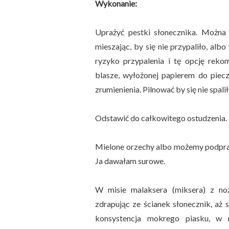
Wykonanie:
Uprażyć pestki słonecznika. Można 
mieszając, by się nie przypaliło, albo
ryzyko przypalenia i tę opcję reko
blasze, wyłożonej papierem do piecze
zrumienienia. Pilnować by się nie spa
Odstawić do całkowitego ostudzenia.
Mielone orzechy albo możemy podpraż
Ja dawałam surowe.
W misie malaksera (miksera) z noż
zdrapując ze ścianek słonecznik, aż 
konsystencja mokrego piasku, w 