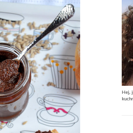
Hej, 
kuchn