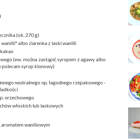
)
ecznika (ok. 270 g)
wanilii* albo ziarenka z laski wanilii
 kakao
onowego (ew. można zastąpić syropem z agawy albo
e polecam syrop klonowy)
 innego neutralnego np. łagodnego rzepakowego -
gładkości
np. orzechowego
zechów włoskich lub laskowych
", aromatem waniliowym