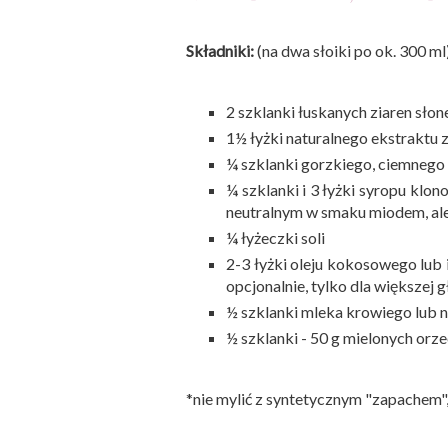
Składniki:
(na dwa słoiki po ok. 300 ml
2 szklanki łuskanych ziaren słon
1½ łyżki naturalnego ekstraktu z 
¼ szklanki gorzkiego, ciemnego
¼ szklanki i 3 łyżki syropu kl
neutralnym w smaku miodem, al
¼ łyżeczki soli
2-3 łyżki oleju kokosowego lub
opcjonalnie, tylko dla większej 
½ szklanki mleka krowiego lub 
½ szklanki - 50 g mielonych or
*nie mylić z syntetycznym "zapachem