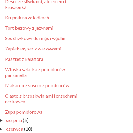
Deser ze śliwkami, z kremem i
kruszonką
Krupnik na żołądkach
Tort bezowy z jeżynami
Sos śliwkowy do mięs i wędlin
Zapiekany ser z warzywami
Pasztet z kalafiora
Włoska sałatka z pomidorów:
panzanella
Makaron z sosem z pomidorów
Ciasto z brzoskwiniami i orzechami
nerkowca
Zupa pomidorowa
sierpnia
(5)
►
czerwca
(10)
►