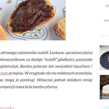
FA
NEW
 zdrowego zamiennika nutelli. Łuskane, uprażone ziarna
łonecznikowe, co dodaje "nutelli" gładkości, pozostałe
ajstersztyk. Bardzo polecam ten wszystkim łasuchom i
e
tego
przepisu. W oryginale nie ma mielonych orzechów,
hów, mogą je pominąć. Wówczas jednak dałabym mniej
proporcji masa była bardzo płynna.
necznika