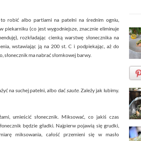
to robić albo partiami na patelni na średnim ogniu,
 w piekarniku (co jest wygodniejsze, znacznie eliminuje
menduję), rozkładając cienką warstwę słonecznika na
nia, wstawiając ją na 200 st. C i podpiekając, aż do
liło, słonecznik ma nabrać słomkowej barwy.
yć na suchej patelni, albo dać
saute
. Zależy jak lubimy.
ami, umieścić słonecznik. Miksować, co jakiś czas
słonecznik będzie gładki. Najpierw pojawią się grudki,
miarę miksowania, całość przemieni się w masło