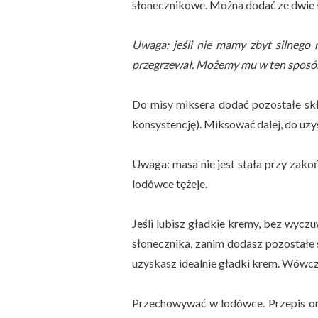
słonecznikowe. Można dodać ze dwie łyż
Uwaga: jeśli nie mamy zbyt silnego m
przegrzewał. Możemy mu w ten sposób
Do misy miksera dodać pozostałe skła
konsystencję). Miksować dalej, do uzys
Uwaga: masa nie jest stała przy zako
lodówce tężeje.
Jeśli lubisz gładkie kremy, bez wyc
słonecznika, zanim dodasz pozostałe 
uzyskasz idealnie gładki krem. Wówcza
Przechowywać w lodówce. Przepis or