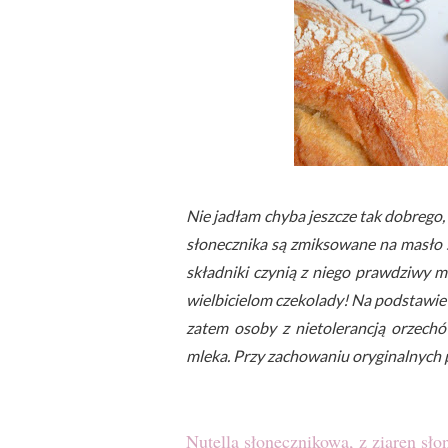
Nie jadłam chyba jeszcze tak dobrego,
słonecznika są zmiksowane na masło s
składniki czynią z niego prawdziwy m
wielbicielom czekolady! Na podstawi
zatem osoby z nietolerancją orzec
mleka. Przy zachowaniu oryginalnych 
Nutella słonecznikowa, z ziaren sło