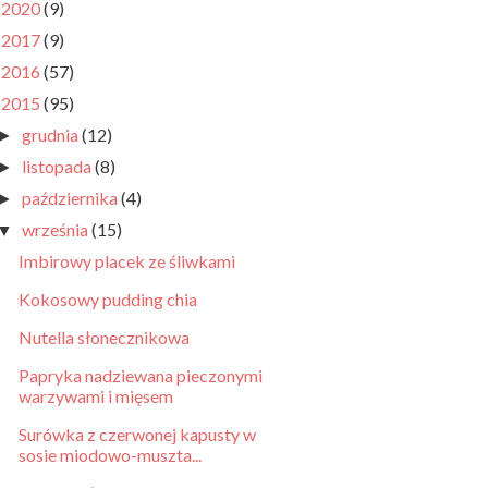
2020
(9)
►
2017
(9)
►
2016
(57)
►
2015
(95)
▼
grudnia
(12)
►
listopada
(8)
►
października
(4)
►
września
(15)
▼
Imbirowy placek ze śliwkami
Kokosowy pudding chia
Nutella słonecznikowa
Papryka nadziewana pieczonymi
warzywami i mięsem
Surówka z czerwonej kapusty w
sosie miodowo-muszta...