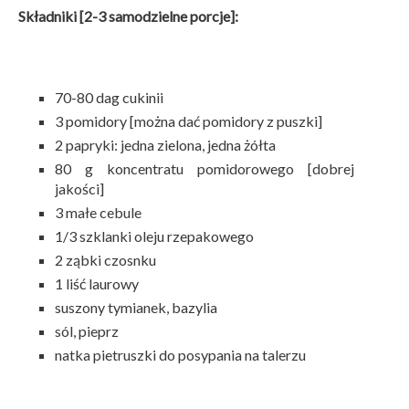
Składniki [2-3 samodzielne porcje]:
70-80 dag cukinii
3 pomidory [można dać pomidory z puszki]
2 papryki: jedna zielona, jedna żółta
80 g koncentratu pomidorowego [dobrej
jakości]
3 małe cebule
1/3 szklanki oleju rzepakowego
2 ząbki czosnku
1 liść laurowy
suszony tymianek, bazylia
sól, pieprz
natka pietruszki do posypania na talerzu