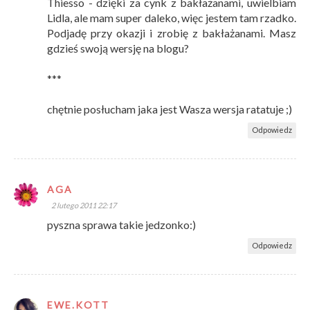
Thiesso - dzięki za cynk z bakłażanami, uwielbiam
Lidla, ale mam super daleko, więc jestem tam rzadko.
Podjadę przy okazji i zrobię z bakłażanami. Masz
gdzieś swoją wersję na blogu?
***
chętnie posłucham jaka jest Wasza wersja ratatuje ;)
Odpowiedz
AGA
2 lutego 2011 22:17
pyszna sprawa takie jedzonko:)
Odpowiedz
EWE.KOTT