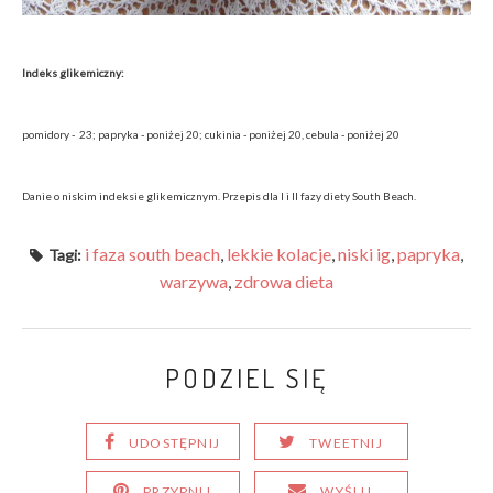
Indeks glikemiczny:
pomidory - 23; papryka - poniżej 20; cukinia - poniżej 20, cebula - poniżej 20
Danie o niskim indeksie glikemicznym. Przepis dla I i II fazy diety South Beach.
i faza south beach
,
lekkie kolacje
,
niski ig
,
papryka
,
Tagi:
warzywa
,
zdrowa dieta
PODZIEL SIĘ
UDOSTĘPNIJ
TWEETNIJ
PRZYPNIJ
WYŚLIJ