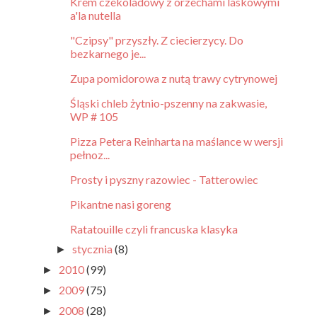
Krem czekoladowy z orzechami laskowymi
a'la nutella
"Czipsy" przyszły. Z ciecierzycy. Do
bezkarnego je...
Zupa pomidorowa z nutą trawy cytrynowej
Śląski chleb żytnio-pszenny na zakwasie,
WP # 105
Pizza Petera Reinharta na maślance w wersji
pełnoz...
Prosty i pyszny razowiec - Tatterowiec
Pikantne nasi goreng
Ratatouille czyli francuska klasyka
stycznia
(8)
►
2010
(99)
►
2009
(75)
►
2008
(28)
►