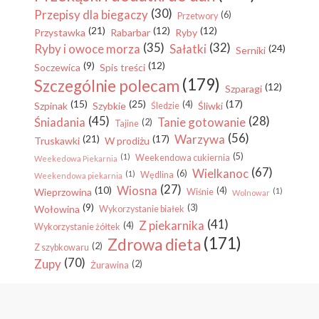
(30)
Przepisy dla biegaczy
(6)
Przetwory
(21)
(12)
(12)
Przystawka
Rabarbar
Ryby
(35)
(32)
Ryby i owoce morza
Sałatki
(24)
Serniki
(9)
(12)
Soczewica
Spis treści
(179)
Szczególnie polecam
(12)
Szparagi
(15)
(25)
(17)
(4)
Szpinak
Szybkie
Śliwki
Śledzie
(45)
(28)
Śniadania
Tanie gotowanie
(2)
Tajine
(56)
Warzywa
(21)
(17)
Truskawki
W prodiżu
(5)
(1)
Weekendowa cukiernia
Weekedowa Piekarnia
(67)
Wielkanoc
(6)
(1)
Wędlina
Weekendowa piekarnia
(27)
Wiosna
(10)
(4)
Wieprzowina
(1)
Wiśnie
Wolnowar
(9)
(3)
Wołowina
Wykorzystanie białek
(41)
Z piekarnika
(4)
Wykorzystanie żółtek
(171)
Zdrowa dieta
(2)
Z szybkowaru
(70)
Zupy
(2)
Żurawina