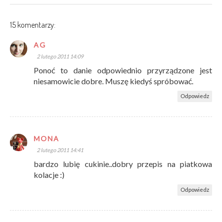
15 komentarzy:
AG
2 lutego 2011 14:09
Ponoć to danie odpowiednio przyrządzone jest
niesamowicie dobre. Muszę kiedyś spróbować.
Odpowiedz
MONA
2 lutego 2011 14:41
bardzo lubię cukinie..dobry przepis na piatkowa
kolacje :)
Odpowiedz