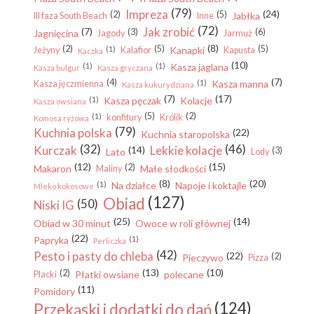
(79)
Impreza
(24)
(2)
(5)
Jabłka
III faza South Beach
Inne
(72)
Jak zrobić
(7)
(3)
(6)
Jagnięcina
Jagody
Jarmuż
(8)
(2)
(5)
(5)
(1)
Kanapki
Jeżyny
Kalafior
Kapusta
Kaczka
(10)
(1)
(1)
Kasza jaglana
Kasza bulgur
Kasza gryczana
(7)
(4)
(1)
Kasza manna
Kasza jęczmienna
Kasza kukurydziana
(7)
(17)
(1)
Kasza pęczak
Kolacje
Kasza owsiana
(5)
(2)
(1)
konfitury
Królik
Komosa ryżowa
(79)
Kuchnia polska
(22)
Kuchnia staropolska
(32)
(46)
Kurczak
Lekkie kolacje
(14)
(3)
Lato
Lody
(12)
(15)
(2)
Makaron
Małe słodkości
Maliny
(8)
(20)
(1)
Na działce
Napoje i koktajle
Mleko kokosowe
(127)
Obiad
(50)
Niski IG
(25)
(14)
Obiad w 30 minut
Owoce w roli głównej
(22)
Papryka
(1)
Perliczka
(42)
Pesto i pasty do chleba
(22)
(2)
Pieczywo
Pizza
(13)
(10)
(2)
Płatki owsiane
polecane
Placki
(11)
Pomidory
(124)
Przekąski i dodatki do dań