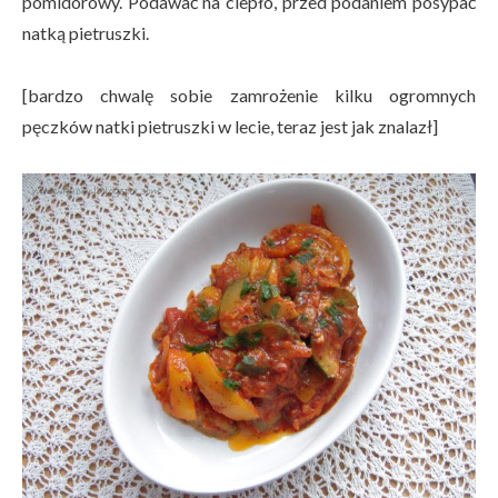
pomidorowy. Podawać na ciepło, przed podaniem posypać
natką pietruszki.
[bardzo chwalę sobie zamrożenie kilku ogromnych
pęczków natki pietruszki w lecie, teraz jest jak znalazł]