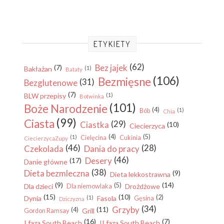
ETYKIETY
(62)
Bez jajek
(7)
Bakłażan
(1)
Bataty
(106)
Bezmięsne
(31)
Bezglutenowe
(7)
BLW przepisy
(1)
Botwinka
(101)
Boże Narodzenie
(4)
(1)
Bób
Chia
(99)
Ciasta
(29)
Ciastka
(10)
Ciecierzyca
(4)
(5)
(1)
Cielęcina
Cukinia
CiecierzycaZupy
(46)
(28)
Czekolada
Dania do pracy
(46)
Desery
(17)
Danie główne
(38)
Dieta bezmleczna
(9)
Dieta lekkostrawna
(9)
(14)
(5)
Dla dzieci
Drożdżowe
Dla niemowlaka
(15)
(10)
(2)
Dynia
(1)
Fasola
Gęsina
Dziczyzna
(34)
Grzyby
(11)
(4)
Grill
Gordon Ramsay
(16)
(7)
I faza South Beach
II faza South Beach