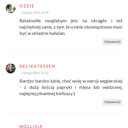
OZZIE
2 lutego 2011 15:09
Ratatouille mogłabym jeśc na okrągło i też
najchętniej same, z tym że u mnie obowiązkowo musi
być w składzie bałażan.
Odpowiedz
DELIKATESSEN
2 lutego 2011 15:23
Bardzo bardzo lubię, choć wolę w wersji węgierskiej
- z dużą ilością papryki i mięsa lub wędzonej,
najlepiej pikantnej kiełbasy:)
Odpowiedz
MOLLISIA