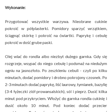
Wykonanie:
Przygotować wszystkie warzywa. Nieobrane cukinie
pokroić w półplasterki. Pomidory sparzyć wrzątkiem,
ściągnąć skórkę i pokroić na ćwiartki. Paprykę i cebulę
pokroić w dość grube paski.
Olej wlać do rondla albo niezbyt dużego garnka. Gdy się
rozgrzeje, wsypać do niego cebulę i podsmaż na niedużym
ogniu na jasnozłoto. Po zeszkleniu cebuli - czyli po kilku
minutach, dodać pomidory i drobno pokrojony czosnek. Po
2-3 minutach dodać paprykę, liść laurowy, tymianek, bazylię
(3-4 łyżeczki ziół prowansalskich), sól i pieprz. Dusić kilka
minut pod przykryciem. Włożyć do garnka rondla cukinię i
dusić około 10 minut. Pod koniec dodać przecier