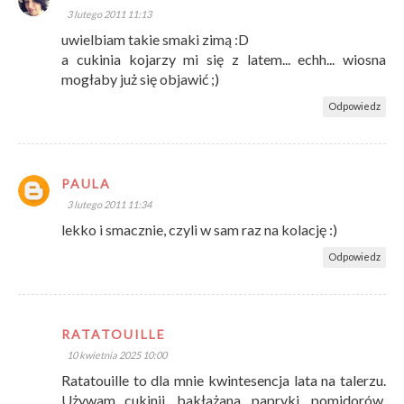
3 lutego 2011 11:13
uwielbiam takie smaki zimą :D
a cukinia kojarzy mi się z latem... echh... wiosna
mogłaby już się objawić ;)
Odpowiedz
PAULA
3 lutego 2011 11:34
lekko i smacznie, czyli w sam raz na kolację :)
Odpowiedz
RATATOUILLE
10 kwietnia 2025 10:00
Ratatouille to dla mnie kwintesencja lata na talerzu.
Używam cukinii, bakłażana, papryki, pomidorów,