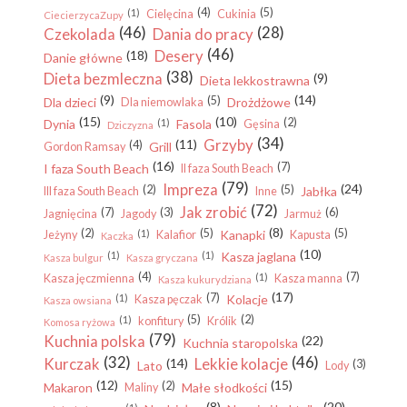
(4)
(5)
(1)
Cielęcina
Cukinia
CiecierzycaZupy
(46)
(28)
Czekolada
Dania do pracy
(46)
Desery
(18)
Danie główne
(38)
Dieta bezmleczna
(9)
Dieta lekkostrawna
(9)
(14)
(5)
Dla dzieci
Drożdżowe
Dla niemowlaka
(15)
(10)
(2)
Dynia
(1)
Fasola
Gęsina
Dziczyzna
(34)
Grzyby
(11)
(4)
Grill
Gordon Ramsay
(16)
(7)
I faza South Beach
II faza South Beach
(79)
Impreza
(24)
(2)
(5)
Jabłka
III faza South Beach
Inne
(72)
Jak zrobić
(7)
(3)
(6)
Jagnięcina
Jagody
Jarmuż
(8)
(2)
(5)
(5)
(1)
Kanapki
Jeżyny
Kalafior
Kapusta
Kaczka
(10)
(1)
(1)
Kasza jaglana
Kasza bulgur
Kasza gryczana
(4)
(7)
(1)
Kasza jęczmienna
Kasza manna
Kasza kukurydziana
(17)
(7)
(1)
Kolacje
Kasza pęczak
Kasza owsiana
(5)
(2)
(1)
konfitury
Królik
Komosa ryżowa
(79)
Kuchnia polska
(22)
Kuchnia staropolska
(32)
(46)
Kurczak
Lekkie kolacje
(14)
(3)
Lato
Lody
(12)
(15)
(2)
Makaron
Małe słodkości
Maliny
(8)
(20)