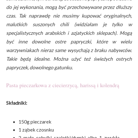
do jej wykonania, mogą być przechowywane przez dłuższy
czas. Tak naprawdę nie musimy kupować oryginalnych,
malutkich suszonych chili (widziałam je tylko w
specjalistycznych arabskich i azjatyckich sklepach). Mogą
być inne dowolne ostre papryczki, które w wielu
warzywniakach nieraz same wysychają z braku nabywców.
Takie będą idealne. Można użyć też świeżych ostrych
papryczek, dowolnego gatunku.
Pasta pieczarkowa z ciecierzycą, harissą i kolendrą
Składniki:
150g pieczarek
1 ząbek czosnku
2 małe cebulki szalotki/dymki albo 1 zwykła