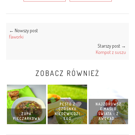
← Nowszy post
Faworki
Starszy post →
Kompot z suszu
ZOBACZ RÓWNIEŻ
PESTO Z
NAJZDROWSZ
CZOSNKU
E MASŁO
ZUPA
NIEDŹWIEDZI
ŚWIATA - Z
PIECZARKOWA
EGO
AWOKAD...