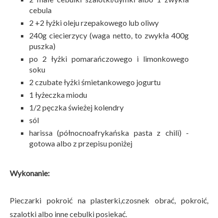
cebula
2 +2 łyżki oleju rzepakowego lub oliwy
240g ciecierzycy (waga netto, to zwykła 400g
puszka)
po 2 łyżki pomarańczowego i limonkowego
soku
2 czubate łyżki śmietankowego jogurtu
1 łyżeczka miodu
1/2 pęczka świeżej kolendry
sól
harissa (północnoafrykańska pasta z chili) -
gotowa albo z przepisu poniżej
Wykonanie:
Pieczarki pokroić na plasterki,czosnek obrać, pokroić,
szalotki albo inne cebulki posiekać.