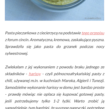
Pasta pieczarkowa z ciecierzycą na podstawie
tego przepisu
z forum cincin. Aromatyczna, kremowa, zaskakująco pyszna.
Sprawdziła się jako pasta do grzanek podczas nocy
sylwestrowej.
Zwlekałam z jej wykonaniem z powodu braku jednego ze
składników -
harissy
- czyli północnoafrykańskiej pasty z
chili, używanej m.in. w kuchniach Maroka, Algierii i Tunezji.
Samodzielne wykonanie harissy w domu jest bardzo proste
- prawdę mówiąc nie opłaca się kupować gotowej pasty,
jeśli potrzebujemy tylko 1-2 łyżki. Warto zrobić ją
samodzielnie, tym bardziej, że suszone papryczki, potrzebne