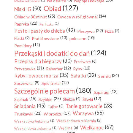
(1)
Na działce
Napoje i koktajle
Mleko kokosowe
(127)
Obiad
(50)
Niski IG
(25)
(14)
Obiad w 30 minut
Owoce w roli głównej
(22)
Papryka
(1)
Perliczka
(42)
Pesto i pasty do chleba
(22)
(2)
Pieczywo
Pizza
(13)
(10)
(2)
Płatki owsiane
polecane
Placki
(11)
Pomidory
(124)
Przekąski i dodatki do dań
(30)
Przepisy dla biegaczy
(6)
Przetwory
(21)
(12)
(12)
Przystawka
Rabarbar
Ryby
(35)
(32)
Ryby i owoce morza
Sałatki
(24)
Serniki
(9)
(12)
Soczewica
Spis treści
(180)
Szczególnie polecam
(12)
Szparagi
(15)
(25)
(17)
(4)
Szpinak
Szybkie
Śliwki
Śledzie
(45)
(28)
Śniadania
Tanie gotowanie
(3)
Tajine
(56)
Warzywa
(21)
(17)
Truskawki
W prodiżu
(5)
(1)
Weekendowa cukiernia
Weekedowa Piekarnia
(67)
Wielkanoc
(6)
(1)
Wędlina
Weekendowa piekarnia