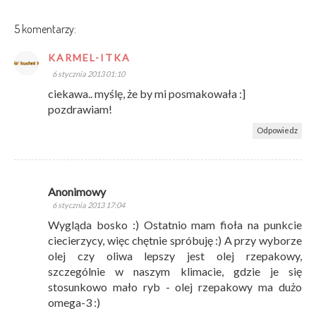
5 komentarzy:
KARMEL-ITKA
6 stycznia 2013 01:10
ciekawa.. myślę, że by mi posmakowała :]
pozdrawiam!
Odpowiedz
Anonimowy
6 stycznia 2013 17:04
Wygląda bosko :) Ostatnio mam fioła na punkcie
ciecierzycy, więc chętnie spróbuję :) A przy wyborze
olej czy oliwa lepszy jest olej rzepakowy,
szczególnie w naszym klimacie, gdzie je się
stosunkowo mało ryb - olej rzepakowy ma dużo
omega-3 :)