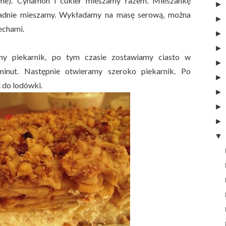
ówne). Cynamon i cukier mieszamy razem. Mieszankę
adnie mieszamy. Wykładamy na masę serową, można
echami.
my piekarnik, po tym czasie zostawiamy ciasto w
inut. Następnie otwieramy szeroko piekarnik. Po
 do lodówki.