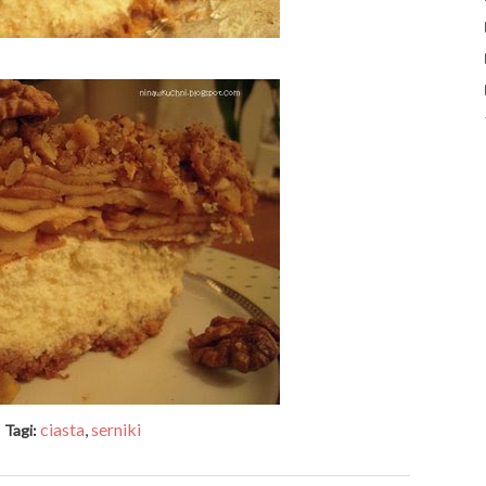
ciasta
,
serniki
Tagi: