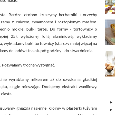
puść masło.
sta. Bardzo drobno kruszymy herbatniki i orzechy
ieszamy z cukrem, cynamonem i roztopionym masłem.
ednio mokrej bułki tartej. Do formy - tortownicy o
epiej 25), wyłożonej folią aluminiową, wykładamy
, wykładamy boki tortownicy (starczy mniej więcej na
my do lodówki na ok. pół godziny - do stwardnienia.
t. Pozwalamy trochę wystygnąć.
dnie wyrabiamy mikserem aż do uzyskania gładkiej
jku, ciągle mieszając. Dodajemy ekstrakt waniliowy.
ciasta.
usuwamy gniazda nasienne, kroimy w plasterki (użyłam