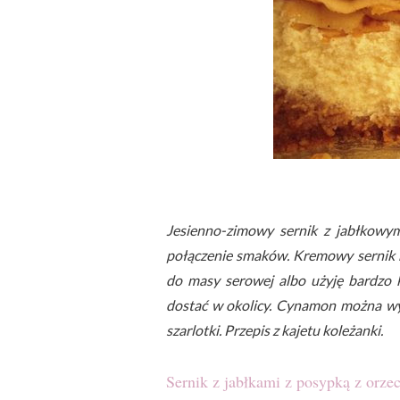
Jesienno-zimowy sernik z jabłkowy
połączenie smaków. Kremowy sernik 
do masy serowej albo użyję bardzo k
dostać w okolicy. Cynamon można w
szarlotki. Przepis z kajetu koleżanki.
Sernik z jabłkami z posypką z orz