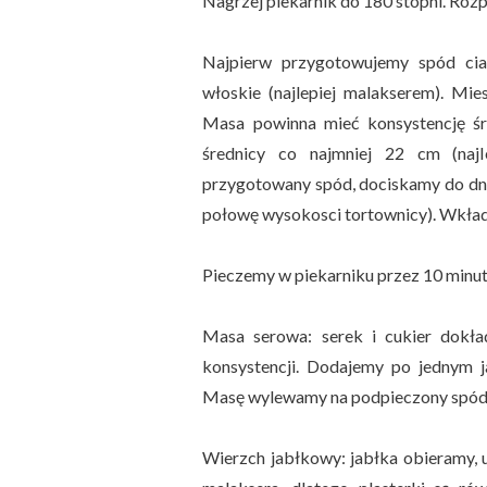
Nagrzej piekarnik do 180 stopni. Roz
Najpierw przygotowujemy spód cia
włoskie (najlepiej malakserem). M
Masa powinna mieć konsystencję śr
średnicy co najmniej 22 cm (najl
przygotowany spód, dociskamy do dna
połowę wysokosci tortownicy). Wkłada
Pieczemy w piekarniku przez 10 minu
Masa serowa: serek i cukier dokła
konsystencji. Dodajemy po jednym ja
Masę wylewamy na podpieczony spód 
Wierzch jabłkowy: jabłka obieramy, 