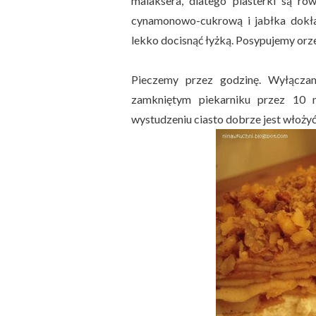
malaksera, dlatego plasterki są r
cynamonowo-cukrową i jabłka dokł
lekko docisnąć łyżką. Posypujemy orz
Pieczemy przez godzinę. Wyłącza
zamkniętym piekarniku przez 10 m
wystudzeniu ciasto dobrze jest włożyć