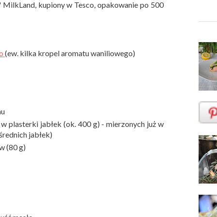
 MilkLand, kupiony w Tesco, opakowanie po 500
go
(ew. kilka kropel aromatu waniliowego)
nu
w plasterki jabłek (ok. 400 g) - mierzonych już w
średnich jabłek)
w (80 g)