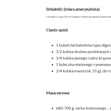
Składniki: (miara amerykańska)
1 kubek=1 cup 235 ml [zobacz miarki po prawej stronie b
Ciasto-spód:
1 kubek herbatników typu digest
1/2 kubka drobno posiekanych 
1/4 kubka jasnego cukru brązo
1 łyżeczka mielonego cynamonu
1/4 kubka masła (ok. 55 g), do r
Masa serowa:
680-700 g serka kremowego - c