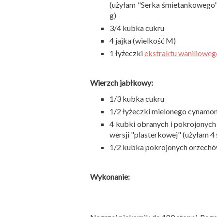
(użyłam "Serka śmietankowego"
g)
3/4 kubka cukru
4 jajka (wielkość M)
1 łyżeczki
ekstraktu waniliowe
Wierzch jabłkowy:
1/3 kubka cukru
1/2 łyżeczki mielonego cynamo
4 kubki obranych i pokrojonych 
wersji "plasterkowej" (użyłam 4 
1/2 kubka pokrojonych orzechó
Wykonanie: