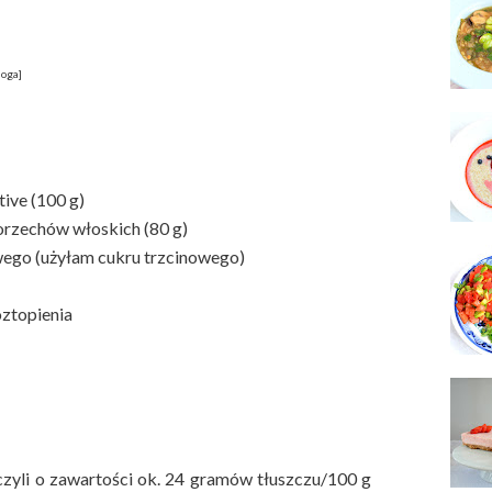
loga]
ive (100 g)
orzechów włoskich (80 g)
wego (użyłam cukru trzcinowego)
oztopienia
zyli o zawartości ok. 24 gramów tłuszczu/100 g