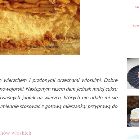
FA
NEW
m wierzchem i prażonymi orzechami włoskimi. Dobre
nowojorski. Następnym razem dam jednak mniej cukru
waśnych jabłek na wierzch, których nie udało mi się
ymiennie stosować z gotową mieszanką: przyprawą do
echów włoskich