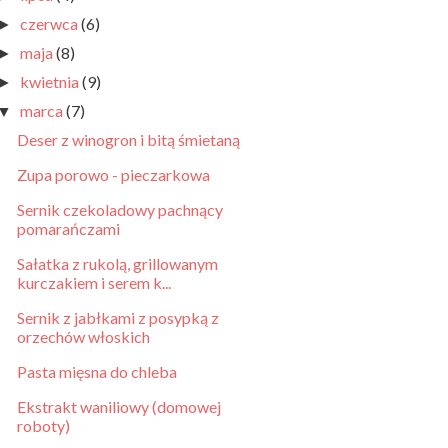
czerwca
(6)
►
maja
(8)
►
kwietnia
(9)
►
marca
(7)
▼
Deser z winogron i bitą śmietaną
Zupa porowo - pieczarkowa
Sernik czekoladowy pachnący
pomarańczami
Sałatka z rukolą, grillowanym
kurczakiem i serem k...
Sernik z jabłkami z posypką z
orzechów włoskich
Pasta mięsna do chleba
Ekstrakt waniliowy (domowej
roboty)