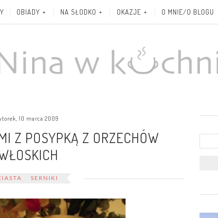
Y
OBIADY
NA SŁODKO
OKAZJE
O MNIE/O BLOGU
wtorek, 10 marca 2009
AMI Z POSYPKĄ Z ORZECHÓW
WŁOSKICH
CIASTA
SERNIKI