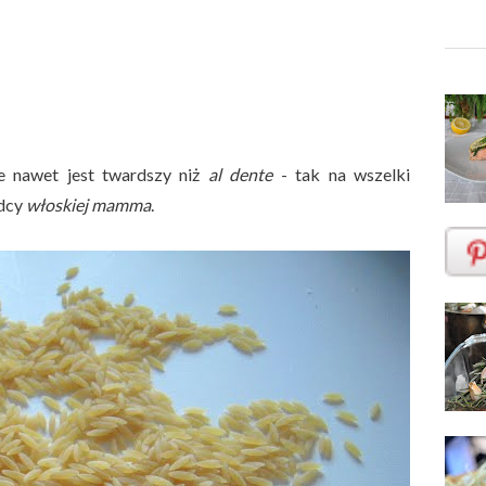
e nawet jest twardszy niż
al dente
- tak na wszelki
adcy
włoskiej mamma
.