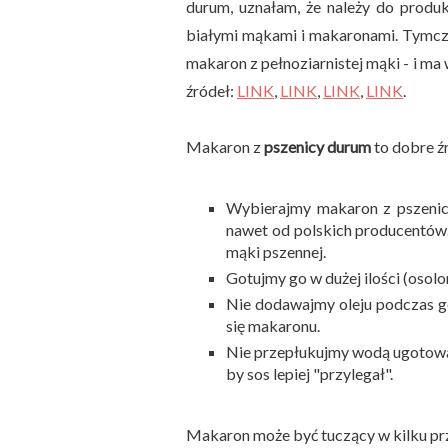
durum, uznałam, że należy do produk
białymi mąkami i makaronami. Tymcza
makaron z pełnoziarnistej mąki - i ma
źródeł:
LINK
,
LINK
,
LINK
,
LINK
.
Makaron z
pszenicy durum
to dobre 
Wybierajmy makaron z pszenicy
nawet od polskich producentów. 
mąki pszennej.
Gotujmy go w dużej ilości (osolo
Nie dodawajmy oleju podczas go
się makaronu.
Nie przepłukujmy wodą ugotowa
by sos lepiej "przylegał".
Makaron może być tuczący w kilku p