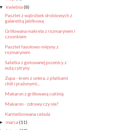
kwietnia
(8)
▼
Pasztet z wątróbek drobiowych z
galaretką jabłkową
Grillowana makrela z rozmarynem i
czosnkiem
Pasztet fasolowo-mięsny z
rozmarynem
Sałatka z gotowanej pszenicy z
nutą cytryny
Zupa - krem z selera, z płatkami
chili i prażonymi...
Makaron z grillowaną cukinią
Makaron - zdrowy czy nie?
Karmelizowana cebula
marca
(11)
►