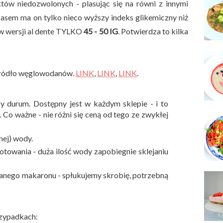
tów niedozwolonych - plasując się na równi z innymi
sem ma on tylko nieco wyższy indeks glikemiczny niż
 w wersji al dente TYLKO
45 - 50 IG
. Potwierdza to kilka
źródło węglowodanów.
LINK
,
LINK
,
LINK
.
 durum. Dostępny jest w każdym sklepie - i to
Co ważne - nie różni się ceną od tego ze zwykłej
nej) wody.
towania - duża ilość wody zapobiegnie sklejaniu
nego makaronu - spłukujemy skrobię, potrzebną
rzypadkach: