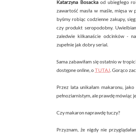
Katarzyna Bosacka
od ubiegłego ro
zawartość masła w maśle, mięsa w 
byśmy robiąc codzienne zakupy, sięga
czy produkt seropodobny. Uwielbia
zaledwie kilkanaście odcinków - na
zupełnie jak dobry serial.
Sama zabawiłam się ostatnio w tropicie
dostępne online, o
TUTAJ
. Gorąco za
Przez lata unikałam makaronu, jak
pełnoziarnistym, ale prawdę mówiąc je
Czy makaron naprawdę tuczy?
Przyznam, że nigdy nie przyglądał