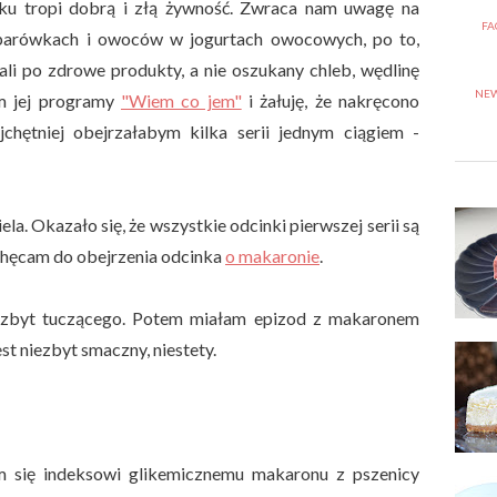
ku tropi dobrą i złą żywność. Zwraca nam uwagę na
FA
parówkach i owoców w jogurtach owocowych, po to,
li po zdrowe produkty, a nie oszukany chleb, wędlinę
NEW
m jej programy
"Wiem co jem"
i żałuję, że nakręcono
jchętniej obejrzałabym kilka serii jednym ciągiem -
la. Okazało się, że wszystkie odcinki pierwszej serii są
chęcam do obejrzenia odcinka
o makaronie
.
o zbyt tuczącego. Potem miałam epizod z makaronem
st niezbyt smaczny, niestety.
am się indeksowi glikemicznemu makaronu z pszenicy