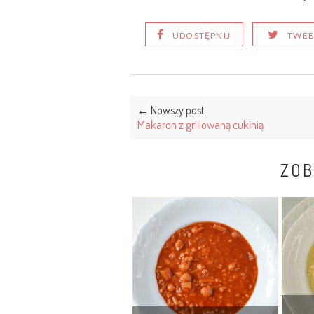
UDOSTĘPNIJ
TWEE
← Nowszy post
Makaron z grillowaną cukinią
ZOB