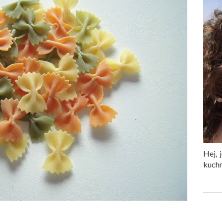
Hej, 
kuchn