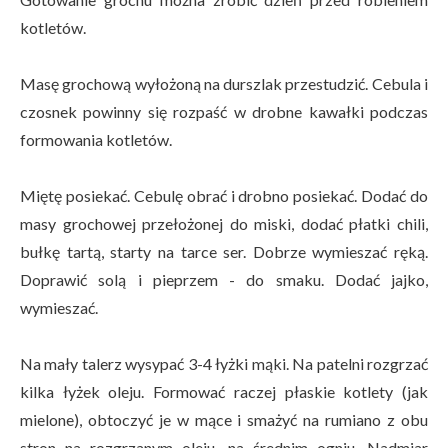
kotletów.
Masę grochową wyłożoną na durszlak przestudzić. Cebula i
czosnek powinny się rozpaść w drobne kawałki podczas
formowania kotletów.
Miętę posiekać. Cebulę obrać i drobno posiekać. Dodać do
masy grochowej przełożonej do miski, dodać płatki chili,
bułkę tartą, starty na tarce ser. Dobrze wymieszać ręką.
Doprawić solą i pieprzem - do smaku. Dodać jajko,
wymieszać.
Na mały talerz wysypać 3-4 łyżki mąki. Na patelni rozgrzać
kilka łyżek oleju. Formować raczej płaskie kotlety (jak
mielone), obtoczyć je w mące i smażyć na rumiano z obu
stron na rozgrzanym oleju, na średnim ogniu. Nadmiar