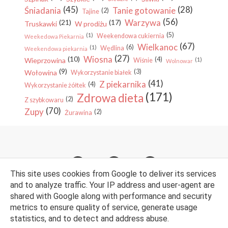
(45)
(28)
Śniadania
Tanie gotowanie
(2)
Tajine
(56)
Warzywa
(21)
(17)
Truskawki
W prodiżu
(5)
(1)
Weekendowa cukiernia
Weekedowa Piekarnia
(67)
Wielkanoc
(6)
(1)
Wędlina
Weekendowa piekarnia
(27)
Wiosna
(10)
(4)
Wieprzowina
(1)
Wiśnie
Wolnowar
(9)
(3)
Wołowina
Wykorzystanie białek
(41)
Z piekarnika
(4)
Wykorzystanie żółtek
(171)
Zdrowa dieta
(2)
Z szybkowaru
(70)
Zupy
(2)
Żurawina
This site uses cookies from Google to deliver its services
and to analyze traffic. Your IP address and user-agent are
shared with Google along with performance and security
metrics to ensure quality of service, generate usage
© Nina w Kuchni. Wszelkie prawa zastrzeżone. Wsparcie techniczne
statistics, and to detect and address abuse.
bloga:
WebLove.PL
.