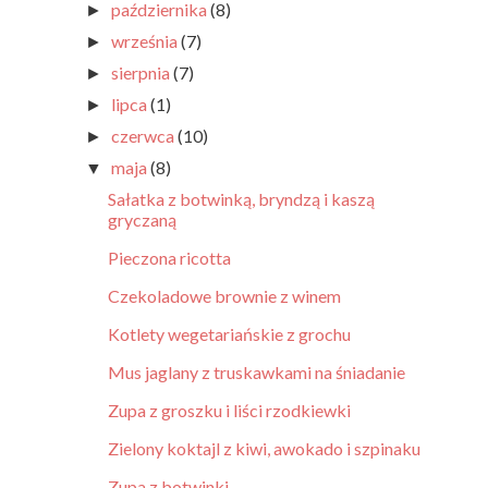
października
(8)
►
września
(7)
►
sierpnia
(7)
►
lipca
(1)
►
czerwca
(10)
►
maja
(8)
▼
Sałatka z botwinką, bryndzą i kaszą
gryczaną
Pieczona ricotta
Czekoladowe brownie z winem
Kotlety wegetariańskie z grochu
Mus jaglany z truskawkami na śniadanie
Zupa z groszku i liści rzodkiewki
Zielony koktajl z kiwi, awokado i szpinaku
Zupa z botwinki