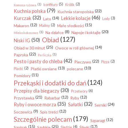
(5)
(2)
(1)
konfitury
Królik
Komosa ryżowa
(79)
Kuchnia polska
(22)
Kuchnia staropolska
(32)
(46)
Kurczak
Lekkie kolacje
(14)
(3)
Lato
Lody
(12)
(15)
(2)
Makaron
Małe słodkości
Maliny
(8)
(20)
(1)
Na działce
Napoje i koktajle
Mleko kokosowe
(127)
Obiad
(50)
Niski IG
(25)
(14)
Obiad w 30 minut
Owoce w roli głównej
(22)
Papryka
(1)
Perliczka
(42)
Pesto i pasty do chleba
(22)
(2)
Pieczywo
Pizza
(13)
(10)
(2)
Płatki owsiane
polecane
Placki
(11)
Pomidory
(124)
Przekąski i dodatki do dań
(30)
Przepisy dla biegaczy
(6)
Przetwory
(21)
(12)
(12)
Przystawka
Rabarbar
Ryby
(35)
(32)
Ryby i owoce morza
Sałatki
(24)
Serniki
(9)
(12)
Soczewica
Spis treści
(179)
Szczególnie polecam
(12)
Szparagi
(15)
(25)
(17)
(4)
Szpinak
Szybkie
Śliwki
Śledzie