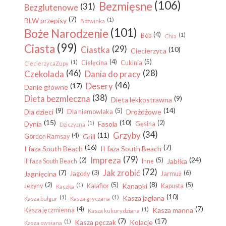
(106)
Bezmięsne
(31)
Bezglutenowe
(7)
BLW przepisy
(1)
Botwinka
(101)
Boże Narodzenie
(4)
(1)
Bób
Chia
(99)
Ciasta
(29)
Ciastka
(10)
Ciecierzyca
(4)
(5)
(1)
Cielęcina
Cukinia
CiecierzycaZupy
(46)
(28)
Czekolada
Dania do pracy
(46)
Desery
(17)
Danie główne
(38)
Dieta bezmleczna
(9)
Dieta lekkostrawna
(9)
(14)
(5)
Dla dzieci
Drożdżowe
Dla niemowlaka
(15)
(10)
(2)
Dynia
(1)
Fasola
Gęsina
Dziczyzna
(34)
Grzyby
(11)
(4)
Grill
Gordon Ramsay
(16)
(7)
I faza South Beach
II faza South Beach
(79)
Impreza
(24)
(2)
(5)
Jabłka
III faza South Beach
Inne
(72)
Jak zrobić
(7)
(3)
(6)
Jagnięcina
Jagody
Jarmuż
(8)
(2)
(5)
(5)
(1)
Kanapki
Jeżyny
Kalafior
Kapusta
Kaczka
(10)
(1)
(1)
Kasza jaglana
Kasza bulgur
Kasza gryczana
(7)
(4)
(1)
Kasza manna
Kasza jęczmienna
Kasza kukurydziana
(7)
(17)
(1)
Kasza pęczak
Kolacje
Kasza owsiana