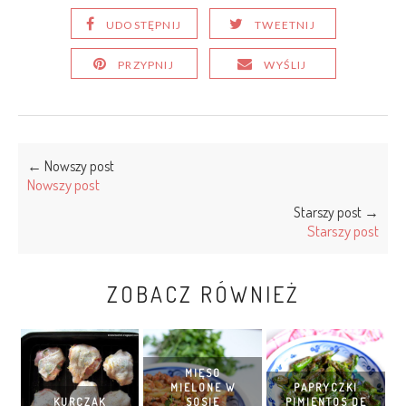
UDOSTĘPNIJ
TWEETNIJ
PRZYPNIJ
WYŚLIJ
← Nowszy post
Nowszy post
Starszy post →
Starszy post
ZOBACZ RÓWNIEŻ
MIĘSO
MIELONE W
PAPRYCZKI
KURCZAK
SOSIE
PIMIENTOS DE