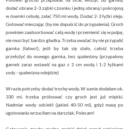
dodać obrane 2-3 ząbki czosnku i jedną obraną i pokrojoną
w ósemki cebulę, zalać 750 ml wody. Dodać 2-3 łyżki oleju.
Gotować mieszając (by nie dopuścić do przypalenia). Groch
powinien zaabsorbować całą wodę i przemienić się w pulpę,
nie musi być bardzo gładka. Trzeba uważać by nie przypalić
garnka (łatwo!), jeśli by tak się stało, całość trzeba
przełożyć do nowego garnka, bez spalenizny (przypalony
garnek zaraz wstawić na gaz z 2 cm wodą i 1-2 łyżkami
sody - spalenizna odejdzie)
W razie potrzeby dodać trochę wody. W sumie dodałam ok.
330 ml, trzeba próbować czy groch jest już miękki.
Nadmiar wody odciekł (jakieś 40-50 ml), gdyż masę po
ugotowaniu wrzuciłam na durszlak. Polecam!
Gotowanie grochu można zrobić dzień przed robieniem