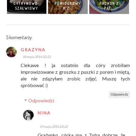
CYTRYNOWO-
POMIDOROWY
PADRON Z
SZAŁWIOWY
M Z...
PAT...
5 komentarzy:
GRAZYNA
18 maja 2014 22:23
Ciekawe ! ja ostatnio dla córy zrobiłam
improwizowane z groszku z puszki z porem i miętą,
ale nie zdązyłam zrobic zdjęć. Muszę tych
spróbować :)
Odpowiedz
Odpowiedzi
NINA
19 maja 2014 23:22
Grażynko, córka ma z Tobą dobrze, że