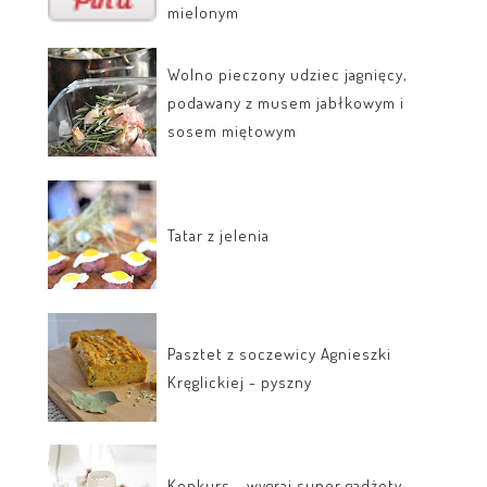
mielonym
Wolno pieczony udziec jagnięcy,
podawany z musem jabłkowym i
sosem miętowym
Tatar z jelenia
Pasztet z soczewicy Agnieszki
Kręglickiej - pyszny
Konkurs - wygraj super gadżety