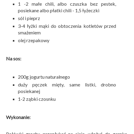
1 -2 małe chili, albo czuszka bez pestek,
posiekane albo płatki chili - 1,5 łyżeczki
sól i pieprz
3-4 łyżki mąki do obtoczenia kotletów przed
smażeniem
olej rzepakowy
Na sos:
200g jogurtu naturalnego
duży pęczek mięty, same listki, drobno
posiekanej
1-2 ząbki czosnku
Wykonanie:
Połówki grochu przepłukać na sicie, włożyć do garnka,