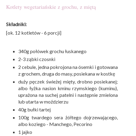
Kotlety wegetariańskie z grochu, z miętą
Składniki:
[ok. 12 kotletów - 6 porcji]
340g połówek grochu łuskanego
2-3 ząbki czosnki
2 cebule, jedna pokrojona na ósemki i gotowana
z grochem, druga do masy, posiekana w kostkę
duży pęczek świeżej mięty, drobno posiekanej;
albo łyżka nasion kminu rzymskiego (kuminu),
uprażona na suchej patelni i następnie zmielona
lub utarta w moździerzu
40g bułki tartej
100g twardego sera żółtego dojrzewającego,
albo koziego - Manchego, Pecorino
1 jajko