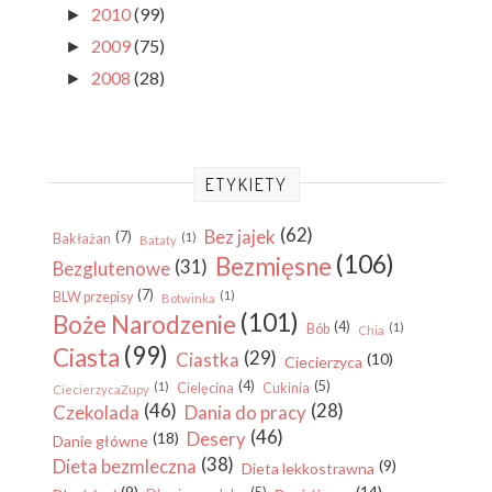
2010
(99)
►
2009
(75)
►
2008
(28)
►
ETYKIETY
(62)
Bez jajek
(7)
(1)
Bakłażan
Bataty
(106)
Bezmięsne
(31)
Bezglutenowe
(7)
(1)
BLW przepisy
Botwinka
(101)
Boże Narodzenie
(4)
(1)
Bób
Chia
(99)
Ciasta
(29)
Ciastka
(10)
Ciecierzyca
(4)
(5)
(1)
Cielęcina
Cukinia
CiecierzycaZupy
(46)
(28)
Czekolada
Dania do pracy
(46)
Desery
(18)
Danie główne
(38)
Dieta bezmleczna
(9)
Dieta lekkostrawna
(9)
(14)