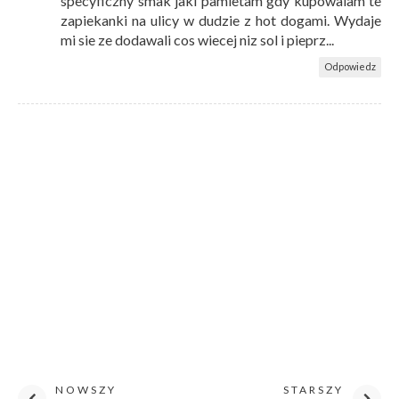
specyficzny smak jaki pamietam gdy kupowalam te
zapiekanki na ulicy w dudzie z hot dogami. Wydaje
mi sie ze dodawali cos wiecej niz sol i pieprz...
Odpowiedz
NOWSZY
STARSZY