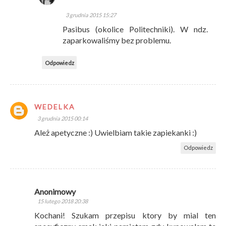
3 grudnia 2015 15:27
Pasibus (okolice Politechniki). W ndz.
zaparkowaliśmy bez problemu.
Odpowiedz
WEDELKA
3 grudnia 2015 00:14
Ależ apetyczne :) Uwielbiam takie zapiekanki :)
Odpowiedz
Anonimowy
15 lutego 2018 20:38
Kochani! Szukam przepisu ktory by mial ten