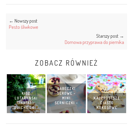
← Nowszy post
Pesto śliwkowe
Starszy post →
Domowa przyprawa do piernika
ZOBACZ RÓWNIEŻ
BABECZKI
KISZ
SEROWE -
LOTARYŃSKI
MINI
NAJPROSTSZE
(TARTA) -
SERNICZKI -
CIASTO
QUICHE LO...
...
KOKOSOWE