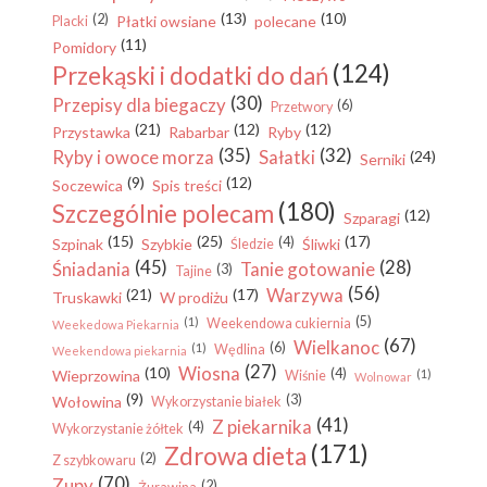
(13)
(10)
(2)
Płatki owsiane
polecane
Placki
(11)
Pomidory
(124)
Przekąski i dodatki do dań
(30)
Przepisy dla biegaczy
(6)
Przetwory
(21)
(12)
(12)
Przystawka
Rabarbar
Ryby
(35)
(32)
Ryby i owoce morza
Sałatki
(24)
Serniki
(9)
(12)
Soczewica
Spis treści
(180)
Szczególnie polecam
(12)
Szparagi
(15)
(25)
(17)
(4)
Szpinak
Szybkie
Śliwki
Śledzie
(45)
(28)
Śniadania
Tanie gotowanie
(3)
Tajine
(56)
Warzywa
(21)
(17)
Truskawki
W prodiżu
(5)
(1)
Weekendowa cukiernia
Weekedowa Piekarnia
(67)
Wielkanoc
(6)
(1)
Wędlina
Weekendowa piekarnia
(27)
Wiosna
(10)
(4)
Wieprzowina
(1)
Wiśnie
Wolnowar
(9)
(3)
Wołowina
Wykorzystanie białek
(41)
Z piekarnika
(4)
Wykorzystanie żółtek
(171)
Zdrowa dieta
(2)
Z szybkowaru
(70)
Zupy
(2)