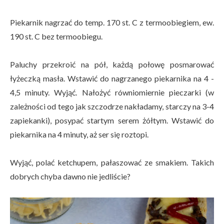
Piekarnik nagrzać do temp. 170 st. C z termoobiegiem, ew.
190 st. C bez termoobiegu.
Paluchy przekroić na pół, każdą połowę posmarować
łyżeczką masła. Wstawić do nagrzanego piekarnika na 4 -
4,5 minuty. Wyjąć. Nałożyć równiomiernie pieczarki (w
zależności od tego jak szczodrze nakładamy, starczy na 3-4
zapiekanki), posypać startym serem żółtym. Wstawić do
piekarnika na 4 minuty, aż ser się roztopi.
Wyjąć, polać ketchupem, pałaszować ze smakiem. Takich
dobrych chyba dawno nie jedliście?