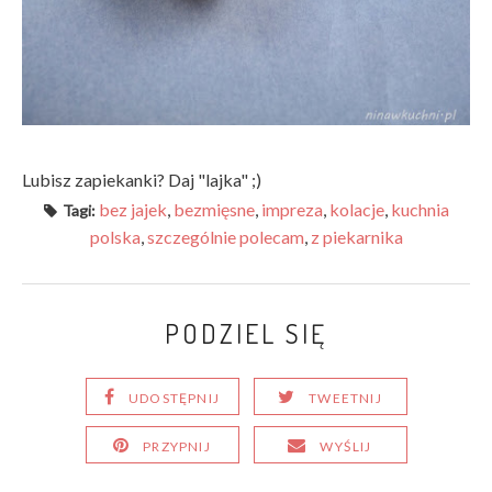
Lubisz zapiekanki? Daj "lajka" ;)
bez jajek
,
bezmięsne
,
impreza
,
kolacje
,
kuchnia
Tagi:
polska
,
szczególnie polecam
,
z piekarnika
PODZIEL SIĘ
UDOSTĘPNIJ
TWEETNIJ
PRZYPNIJ
WYŚLIJ