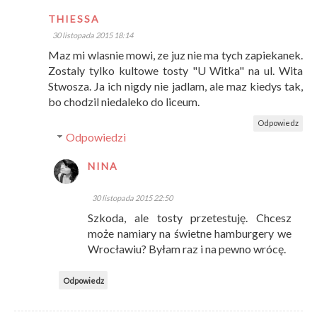
THIESSA
30 listopada 2015 18:14
Maz mi wlasnie mowi, ze juz nie ma tych zapiekanek.
Zostaly tylko kultowe tosty "U Witka" na ul. Wita
Stwosza. Ja ich nigdy nie jadlam, ale maz kiedys tak,
bo chodzil niedaleko do liceum.
Odpowiedz
Odpowiedzi
NINA
30 listopada 2015 22:50
Szkoda, ale tosty przetestuję. Chcesz
może namiary na świetne hamburgery we
Wrocławiu? Byłam raz i na pewno wrócę.
Odpowiedz