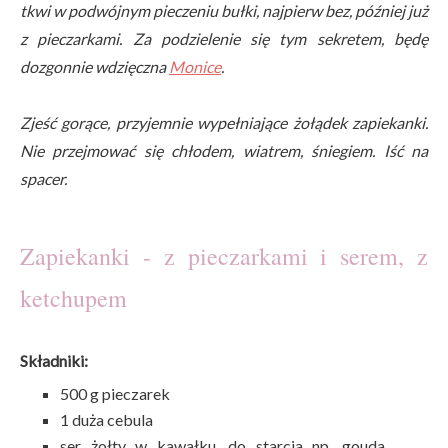
tkwi w podwójnym pieczeniu bułki, najpierw bez, później już
z pieczarkami. Za podzielenie się tym sekretem, będę
dozgonnie wdzięczna
Monice
.
Zjeść gorące, przyjemnie wypełniające żołądek zapiekanki.
Nie przejmować się chłodem, wiatrem, śniegiem. Iść na
spacer.
Zapiekanki - z pieczarkami i serem, z
ketchupem
Składniki:
500 g pieczarek
1 duża cebula
ser żołty w kawałku, do starcia np. gouda,