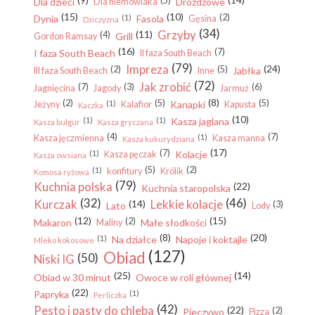
(5)
Dla dzieci
Drożdżowe
Dla niemowlaka
(15)
(10)
(2)
Dynia
(1)
Fasola
Gęsina
Dziczyzna
(34)
Grzyby
(11)
(4)
Grill
Gordon Ramsay
(16)
(7)
I faza South Beach
II faza South Beach
(79)
Impreza
(24)
(2)
(5)
Jabłka
III faza South Beach
Inne
(72)
Jak zrobić
(7)
(3)
(6)
Jagnięcina
Jagody
Jarmuż
(8)
(2)
(5)
(5)
(1)
Kanapki
Jeżyny
Kalafior
Kapusta
Kaczka
(10)
(1)
(1)
Kasza jaglana
Kasza bulgur
Kasza gryczana
(4)
(7)
(1)
Kasza jęczmienna
Kasza manna
Kasza kukurydziana
(17)
(7)
(1)
Kolacje
Kasza pęczak
Kasza owsiana
(5)
(2)
(1)
konfitury
Królik
Komosa ryżowa
(79)
Kuchnia polska
(22)
Kuchnia staropolska
(32)
(46)
Kurczak
Lekkie kolacje
(14)
(3)
Lato
Lody
(12)
(15)
(2)
Makaron
Małe słodkości
Maliny
(8)
(20)
(1)
Na działce
Napoje i koktajle
Mleko kokosowe
(127)
Obiad
(50)
Niski IG
(25)
(14)
Obiad w 30 minut
Owoce w roli głównej
(22)
Papryka
(1)
Perliczka
(42)
Pesto i pasty do chleba
(22)
(2)
Pieczywo
Pizza