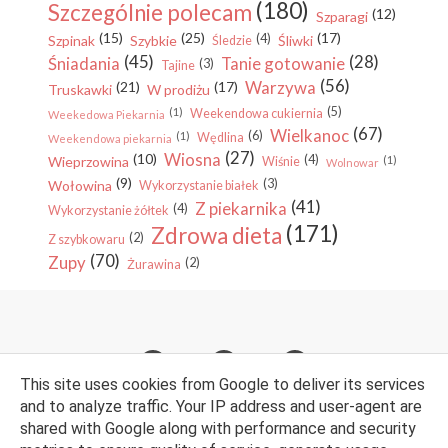
(180)
Szczególnie polecam
(12)
Szparagi
(15)
(25)
(17)
(4)
Szpinak
Szybkie
Śliwki
Śledzie
(45)
(28)
Śniadania
Tanie gotowanie
(3)
Tajine
(56)
Warzywa
(21)
(17)
Truskawki
W prodiżu
(5)
(1)
Weekendowa cukiernia
Weekedowa Piekarnia
(67)
Wielkanoc
(6)
(1)
Wędlina
Weekendowa piekarnia
(27)
Wiosna
(10)
(4)
Wieprzowina
(1)
Wiśnie
Wolnowar
(9)
(3)
Wołowina
Wykorzystanie białek
(41)
Z piekarnika
(4)
Wykorzystanie żółtek
(171)
Zdrowa dieta
(2)
Z szybkowaru
(70)
Zupy
(2)
Żurawina
This site uses cookies from Google to deliver its services
and to analyze traffic. Your IP address and user-agent are
shared with Google along with performance and security