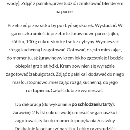
wody). Zdjąć z palnika, przestudzić i zmiksować blenderem
na puree.
Przetrzeć przez sitko by pozbyć się skórek. Wystudzić. W
garnuszku umieścić przetarte żurawinowe puree, jajka,
żółtka, 100 g cukru, skórkę i sok z cytryny. Wymieszać
rózgą kuchenną i zagotować. Gotować, często mieszając,
do momentu, aż żurawinowy krem lekko zgęstnieje i będzie
oblepiał grzbiet łyżki. Krem powinien się wyraźnie
zagotować (zabulgotać). Zdjąć z palnika i dodawać do niego
masło, stopniowo, mieszając rózgą kuchenną, do jego
roztopienia. Całość dobrze wymieszać.
Do dekoracji (do wykonania
po schłodzeniu tarty
):
żurawinę, 2 łyżki cukru i wodę umieścić w garnuszku i
zagotować, tylko do momentu popękania żurawiny.
Delikatnie ją odsączyć na sitku. Lekko przestudzić i