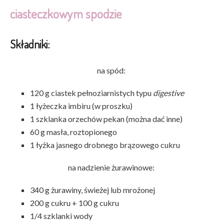
ciasteczkowym spodzie
Składniki:
na spód:
120 g ciastek pełnoziarnistych typu
digestive
1 łyżeczka imbiru (w proszku)
1 szklanka orzechów pekan (można dać inne)
60 g masła, roztopionego
1 łyżka jasnego drobnego brązowego cukru
na nadzienie żurawinowe:
340 g żurawiny, świeżej lub mrożonej
200 g cukru + 100 g cukru
1/4 szklanki wody