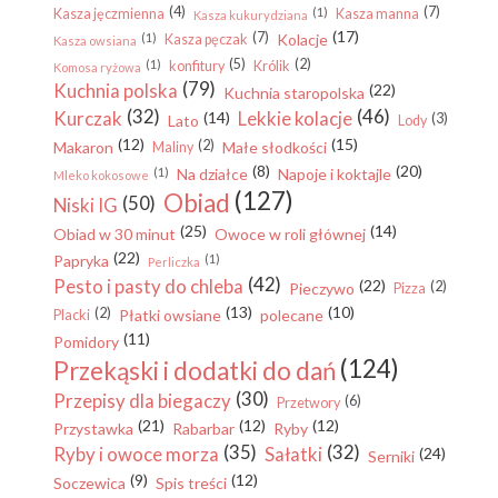
(4)
(7)
(1)
Kasza jęczmienna
Kasza manna
Kasza kukurydziana
(17)
(7)
(1)
Kolacje
Kasza pęczak
Kasza owsiana
(5)
(2)
(1)
konfitury
Królik
Komosa ryżowa
(79)
Kuchnia polska
(22)
Kuchnia staropolska
(32)
(46)
Kurczak
Lekkie kolacje
(14)
(3)
Lato
Lody
(12)
(15)
(2)
Makaron
Małe słodkości
Maliny
(8)
(20)
(1)
Na działce
Napoje i koktajle
Mleko kokosowe
(127)
Obiad
(50)
Niski IG
(25)
(14)
Obiad w 30 minut
Owoce w roli głównej
(22)
Papryka
(1)
Perliczka
(42)
Pesto i pasty do chleba
(22)
(2)
Pieczywo
Pizza
(13)
(10)
(2)
Płatki owsiane
polecane
Placki
(11)
Pomidory
(124)
Przekąski i dodatki do dań
(30)
Przepisy dla biegaczy
(6)
Przetwory
(21)
(12)
(12)
Przystawka
Rabarbar
Ryby
(35)
(32)
Ryby i owoce morza
Sałatki
(24)
Serniki
(9)
(12)
Soczewica
Spis treści