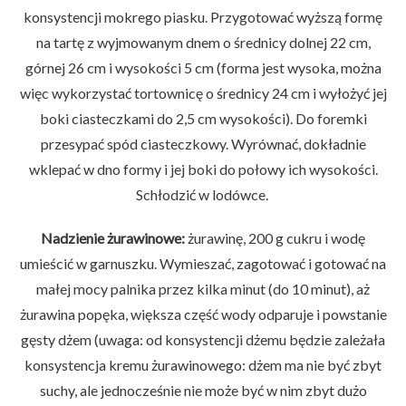
konsystencji mokrego piasku. Przygotować wyższą formę
na tartę z wyjmowanym dnem o średnicy dolnej 22 cm,
górnej 26 cm i wysokości 5 cm (forma jest wysoka, można
więc wykorzystać tortownicę o średnicy 24 cm i wyłożyć jej
boki ciasteczkami do 2,5 cm wysokości). Do foremki
przesypać spód ciasteczkowy. Wyrównać, dokładnie
wklepać w dno formy i jej boki do połowy ich wysokości.
Schłodzić w lodówce.
Nadzienie żurawinowe:
żurawinę, 200 g cukru i wodę
umieścić w garnuszku. Wymieszać, zagotować i gotować na
małej mocy palnika przez kilka minut (do 10 minut), aż
żurawina popęka, większa część wody odparuje i powstanie
gęsty dżem (uwaga: od konsystencji dżemu będzie zależała
konsystencja kremu żurawinowego: dżem ma nie być zbyt
suchy, ale jednocześnie nie może być w nim zbyt dużo