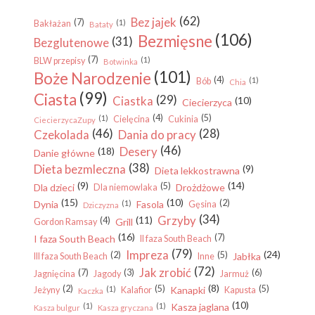
(62)
Bez jajek
(7)
(1)
Bakłażan
Bataty
(106)
Bezmięsne
(31)
Bezglutenowe
(7)
(1)
BLW przepisy
Botwinka
(101)
Boże Narodzenie
(4)
(1)
Bób
Chia
(99)
Ciasta
(29)
Ciastka
(10)
Ciecierzyca
(4)
(5)
(1)
Cielęcina
Cukinia
CiecierzycaZupy
(46)
(28)
Czekolada
Dania do pracy
(46)
Desery
(18)
Danie główne
(38)
Dieta bezmleczna
(9)
Dieta lekkostrawna
(9)
(14)
(5)
Dla dzieci
Drożdżowe
Dla niemowlaka
(15)
(10)
(2)
Dynia
(1)
Fasola
Gęsina
Dziczyzna
(34)
Grzyby
(11)
(4)
Grill
Gordon Ramsay
(16)
(7)
I faza South Beach
II faza South Beach
(79)
Impreza
(24)
(2)
(5)
Jabłka
III faza South Beach
Inne
(72)
Jak zrobić
(7)
(3)
(6)
Jagnięcina
Jagody
Jarmuż
(8)
(2)
(5)
(5)
(1)
Kanapki
Jeżyny
Kalafior
Kapusta
Kaczka
(10)
(1)
(1)
Kasza jaglana
Kasza bulgur
Kasza gryczana