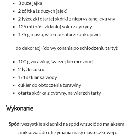
3 duże jajka
2 żółtka (z dużych jajek)
2 łyżeczki otartej skórki z niepryskanej cytryny
125 ml (pół szklanki) soku z cytryny
175 g masła, w temperaturze pokojowej
do dekoracji (do wykonania po schłodzeniu tarty):
100 g żurawiny, świeżej lub mrożonej
2 łyżki cukru
1/4 szklanka wody
cukier do obtoczenia żurawiny
otarta skórka z cytryny, na wierzch tarty
Wykonanie:
Spód:
wszystkie składniki na spód wrzucić do malaksera i
zmiksować do otrzymania masy ciasteczkowej o